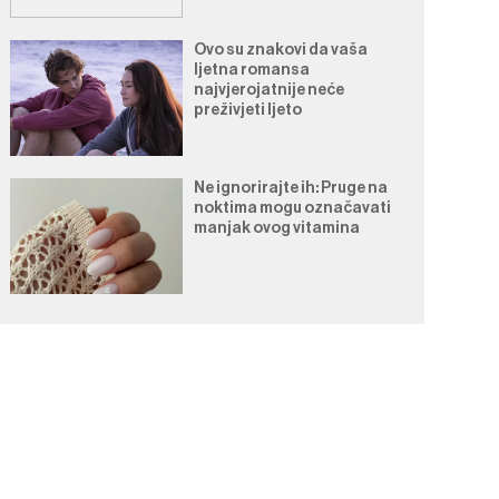
Ovo su znakovi da vaša
ljetna romansa
najvjerojatnije neće
preživjeti ljeto
Ne ignorirajte ih: Pruge na
noktima mogu označavati
manjak ovog vitamina