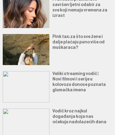
savršen ljetni odabir za
sve koji nemaju vremena za
izrast
Pink tax: za što sve žene i
dalje plaćaju puno više od
muškaraca?
Veliki streaming vodič |
Novi filmovi i serije u
kolovozu donose poznata
glumačka imena
Vodič kroz najkul
događanja koja nas
očekuju nadolazećih dana