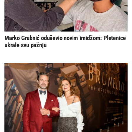
Marko Grubnić oduševio novim imidžom: Pletenice
ukrale svu pažnju