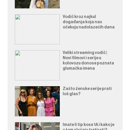
Vodič kroz najkul
događanja koja nas
očekuju nadolazećih dana
Veliki streaming vodič |
Novi filmovi i serije u
kolovozu donose poznata
glumačka imena
Zašto ženske serije prati
loš glas?
Imate li tip kose 1A i kako je
u tom slučaju tretirati?