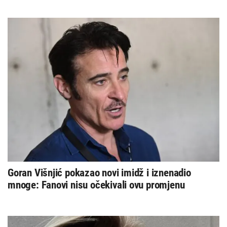
Goran Višnjić pokazao novi imidž i iznenadio
mnoge: Fanovi nisu očekivali ovu promjenu