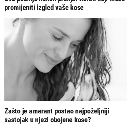
promijeniti izgled vaše kose
Zašto je amarant postao najpoželjniji
sastojak u njezi obojene kose?