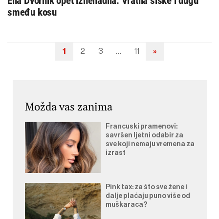
Ella Dvornik opet iznenadila: Vratila šiške i dugu
smeđu kosu
1
2
3
…
11
»
Navigacija
objava
Možda vas zanima
Francuski pramenovi:
savršen ljetni odabir za
sve koji nemaju vremena za
izrast
Pink tax: za što sve žene i
dalje plaćaju puno više od
muškaraca?