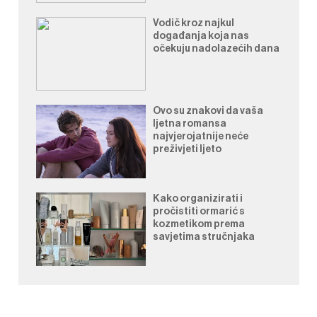
Vodič kroz najkul
događanja koja nas
očekuju nadolazećih dana
Ovo su znakovi da vaša
ljetna romansa
najvjerojatnije neće
preživjeti ljeto
Kako organizirati i
pročistiti ormarić s
kozmetikom prema
savjetima stručnjaka