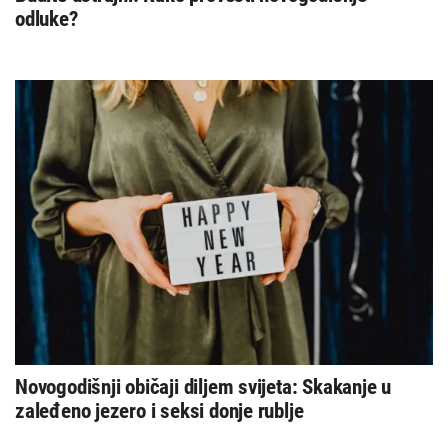
odluke?
Novogodišnji običaji diljem svijeta: Skakanje u
zaleđeno jezero i seksi donje rublje