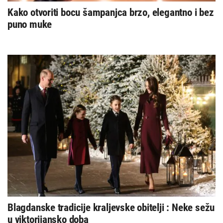
Kako otvoriti bocu šampanjca brzo, elegantno i bez
puno muke
Blagdanske tradicije kraljevske obitelji : Neke sežu
u viktorijansko doba