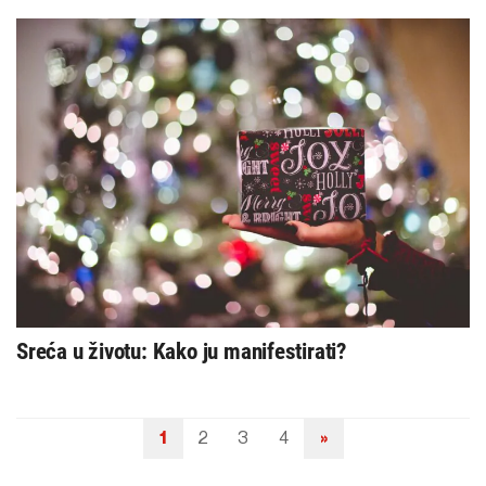
Sreća u životu: Kako ju manifestirati?
1
2
3
4
»
Navigacija