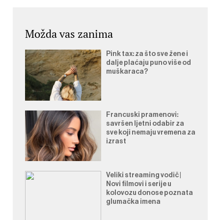
objava
Možda vas zanima
Pink tax: za što sve žene i
dalje plaćaju puno više od
muškaraca?
Francuski pramenovi:
savršen ljetni odabir za
sve koji nemaju vremena za
izrast
Veliki streaming vodič |
Novi filmovi i serije u
kolovozu donose poznata
glumačka imena