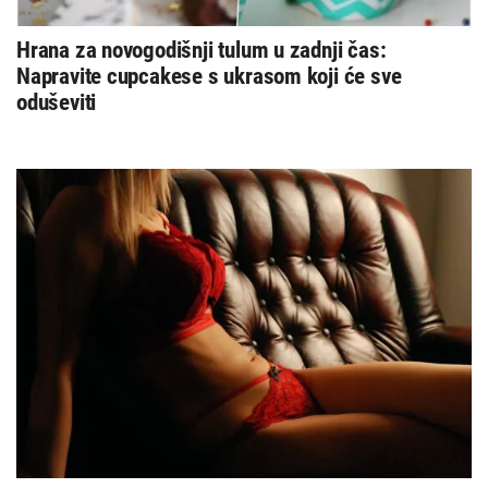
Hrana za novogodišnji tulum u zadnji čas:
Napravite cupcakese s ukrasom koji će sve
oduševiti