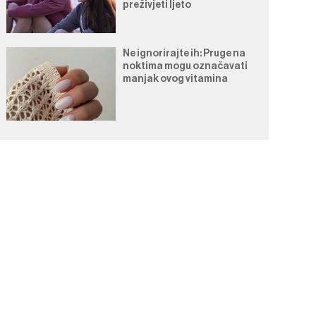
preživjeti ljeto
Ne ignorirajte ih: Pruge na
noktima mogu označavati
manjak ovog vitamina