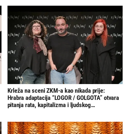
Krleža na sceni ZKM-a kao nikada prije:
Hrabra adaptacija “LOGOR / GOLGOTA” otvara
pitanja rata, kapitalizma i ljudskog
dostojanstva