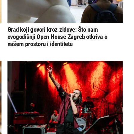
Grad koji govori kroz zidove: Što nam
ovogodišnji Open House Zagreb otkriva o
našem prostoru i identitetu