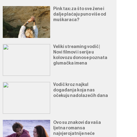
Pink tax: za što sve žene i
dalje plaćaju puno više od
muškaraca?
Veliki streaming vodič |
Novi filmovi i serije u
kolovozu donose poznata
glumačka imena
Vodič kroz najkul
događanja koja nas
očekuju nadolazećih dana
Ovo su znakovi da vaša
ljetna romansa
najvjerojatnije neće