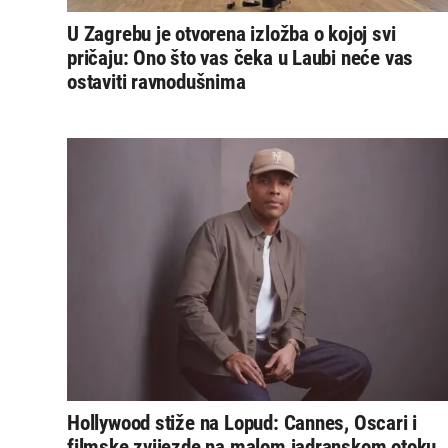
U Zagrebu je otvorena izložba o kojoj svi
pričaju: Ono što vas čeka u Laubi neće vas
ostaviti ravnodušnima
Hollywood stiže na Lopud: Cannes, Oscari i
filmske zvijezde na malom jadranskom otoku