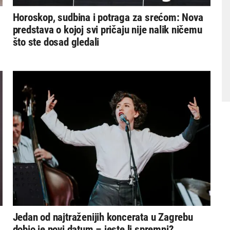
Horoskop, sudbina i potraga za srećom: Nova
predstava o kojoj svi pričaju nije nalik ničemu
što ste dosad gledali
Jedan od najtraženijih koncerata u Zagrebu
dobio je novi datum – jeste li spremni?