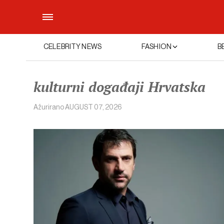
CELEBRITY NEWS
FASHION
B
kulturni događaji Hrvatska
Ažurirano
AUGUST 07, 2026