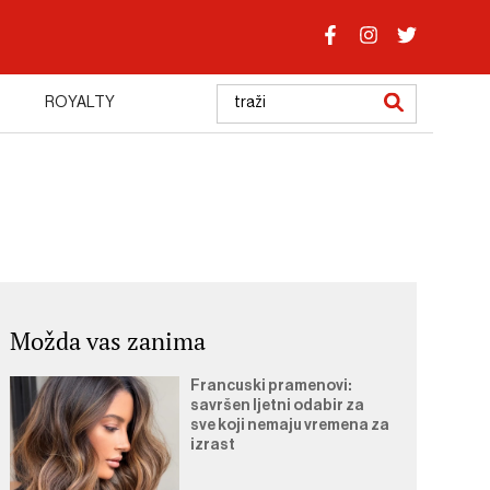
ROYALTY
Možda vas zanima
Francuski pramenovi:
savršen ljetni odabir za
sve koji nemaju vremena za
izrast