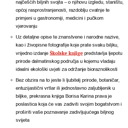
najčešćih biljnih svojta – o njihovu izgledu, staništu,
općoj rasprostranjenosti, razdoblju cvatnje te
primjeni u gastronomiji, medicini i pučkom
vjerovanju
Uz detaljne opise te znanstvene i narodne nazive,
kao i živopisne fotografije koje prate svaku biljku,
Školske knjige
vrijedno izdanje
predstavlja ljepotu
prirode dalmatinskog područja u kojemu vladaju
idealni ekološki uvjeti za održanje bioraznolikosti
Bez obzira na to jeste li ljubitelj prirode, botaničar,
entuzijastični vrtlar ili jednostavno zaljubljenik u
biljke, prekrasna knjiga Borisa Karina prava je
poslastica koja će vas zadiviti svojim bogatstvom i
proširiti vaše poznavanje zadivljujućega biljnog
svijeta