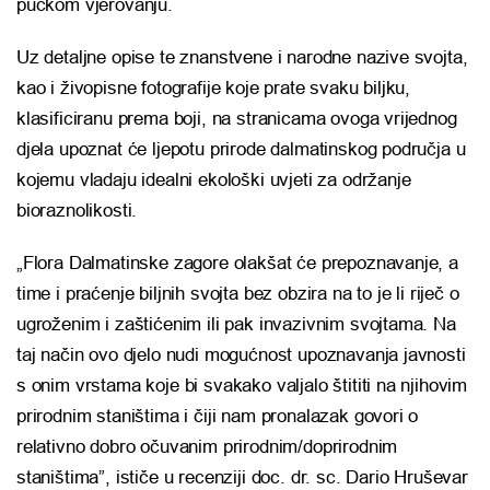
pučkom vjerovanju.
Uz detaljne opise te znanstvene i narodne nazive svojta,
kao i živopisne fotografije koje prate svaku biljku,
klasificiranu prema boji, na stranicama ovoga vrijednog
djela upoznat će ljepotu prirode dalmatinskog područja u
kojemu vladaju idealni ekološki uvjeti za održanje
bioraznolikosti.
„Flora Dalmatinske zagore olakšat će prepoznavanje, a
time i praćenje biljnih svojta bez obzira na to je li riječ o
ugroženim i zaštićenim ili pak invazivnim svojtama. Na
taj način ovo djelo nudi mogućnost upoznavanja javnosti
s onim vrstama koje bi svakako valjalo štititi na njihovim
prirodnim staništima i čiji nam pronalazak govori o
relativno dobro očuvanim prirodnim/doprirodnim
staništima”, ističe u recenziji doc. dr. sc. Dario Hruševar