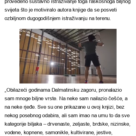
provedeno sustavno istraživanje toga raskošnoga biljnog
svijeta što je motiviralo autora knjige da se posveti
ozbiljnom dugogodišnjem istraživanju na terenu.
„Obilazeći godinama Dalmatinsku zagoru, pronalazio
sam mnoge biljne vrste. Na neke sam nailazio češće, a
na neke rjeđe. Sve su one prikazane u ovoj knjizi, bez
nekog posebnog odabira, ali sam imao na umu to da sve
kategorije biljaka – drvenaste, zeljaste, brdske, nizinske,
vodene, kopnene, samonikle, kultivirane, jestive,