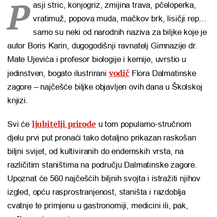
P
asji stric, konjogriz, zmijina trava, pčeloperka,
vratimuž, popova muda, mačkov brk, lisičji rep…
samo su neki od narodnih naziva za biljke koje je
autor Boris Karin, dugogodišnji ravnatelj Gimnazije dr.
Mate Ujevića i profesor biologije i kemije, uvrstio u
vodič
jedinstven, bogato ilustrirani
Flora Dalmatinske
zagore – najčešće biljke objavljen ovih dana u Školskoj
knjizi.
ljubitelji prirode
Svi će
u tom popularno-stručnom
djelu prvi put pronaći tako detaljno prikazan raskošan
biljni svijet, od kultiviranih do endemskih vrsta, na
različitim staništima na području Dalmatinske zagore.
Upoznat će 560 najčešćih biljnih svojta i istražiti njihov
izgled, opću rasprostranjenost, staništa i razdoblja
cvatnje te primjenu u gastronomiji, medicini ili, pak,