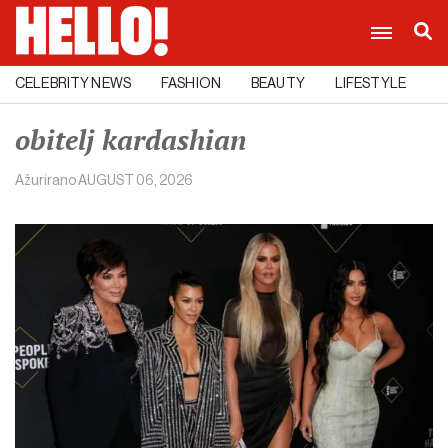
CELEBRITY NEWS
FASHION
BEAUTY
LIFESTYLE
C
obitelj kardashian
Ažurirano
AUGUST 06, 2026