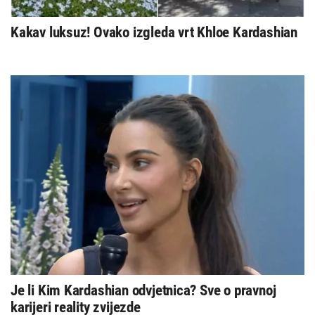
Kakav luksuz! Ovako izgleda vrt Khloe Kardashian
Je li Kim Kardashian odvjetnica? Sve o pravnoj
karijeri reality zvijezde