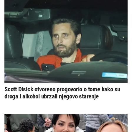
Scott Disick otvoreno progovorio o tome kako su
droga i alkohol ubrzali njegovo starenje