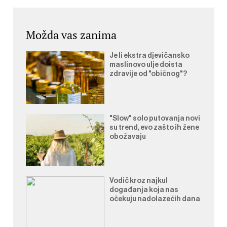
objava
Možda vas zanima
Je li ekstra djevičansko
maslinovo ulje doista
zdravije od "običnog"?
"Slow" solo putovanja novi
su trend, evo zašto ih žene
obožavaju
Vodič kroz najkul
događanja koja nas
očekuju nadolazećih dana