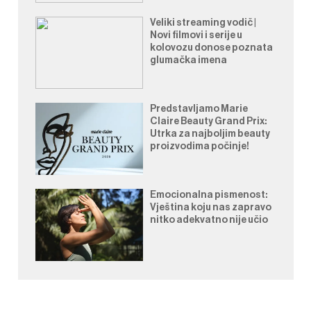
Veliki streaming vodič |
Novi filmovi i serije u
kolovozu donose poznata
glumačka imena
Predstavljamo Marie
Claire Beauty Grand Prix:
Utrka za najboljim beauty
proizvodima počinje!
Emocionalna pismenost:
Vještina koju nas zapravo
nitko adekvatno nije učio