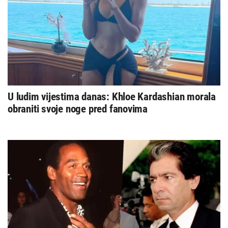
U ludim vijestima danas: Khloe Kardashian morala
obraniti svoje noge pred fanovima