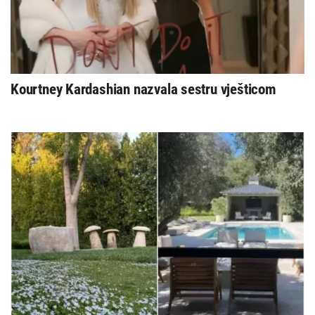
Kourtney Kardashian nazvala sestru vješticom