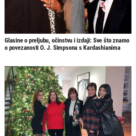
Glasine o preljubu, očinstvu i izdaji: Sve što znamo
o povezanosti O. J. Simpsona s Kardashianima