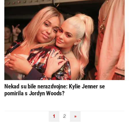
Nekad su bile nerazdvojne: Kylie Jenner se
pomirila s Jordyn Woods?
1
2
»
Navigacija