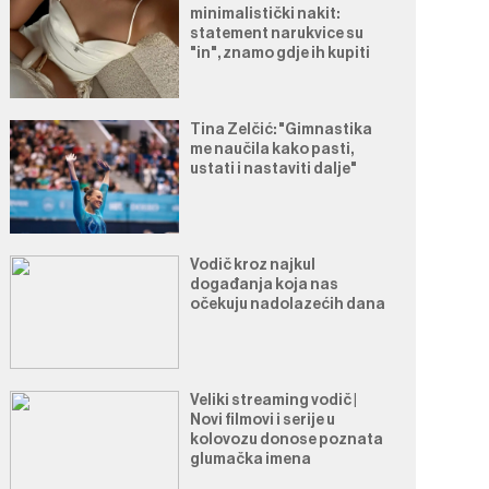
minimalistički nakit:
statement narukvice su
"in", znamo gdje ih kupiti
Tina Zelčić: "Gimnastika
me naučila kako pasti,
ustati i nastaviti dalje"
Vodič kroz najkul
događanja koja nas
očekuju nadolazećih dana
Veliki streaming vodič |
Novi filmovi i serije u
kolovozu donose poznata
glumačka imena