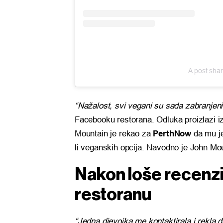
A post sha
“Nažalost, svi vegani su sada zabranjeni
Facebooku restorana. Odluka proizlazi i
Mountain je rekao za
PerthNow
da mu je
li veganskih opcija. Navodno je John Moun
Nakon loše recenzij
restoranu
“Jedna djevojka me kontaktirala i rekla da