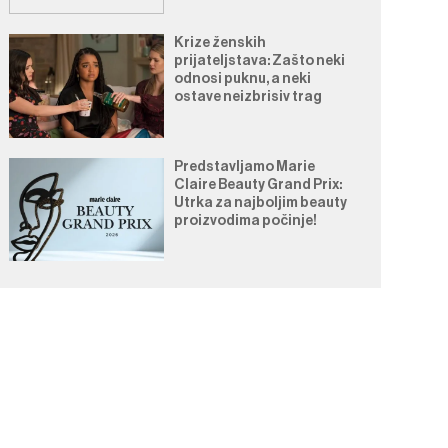
Krize ženskih
prijateljstava: Zašto neki
odnosi puknu, a neki
ostave neizbrisiv trag
Predstavljamo Marie
Claire Beauty Grand Prix:
Utrka za najboljim beauty
proizvodima počinje!