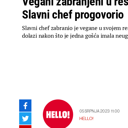
Vegani zabranjeni u re
Slavni chef progovorio
Slavni chef zabranio je vegane u svojem r
dolazi nakon što je jedna gošća imala neu
05 SRPNJA 2023
11:00
HELLO!