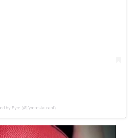
red by Fyre (@fyrerestaurant)