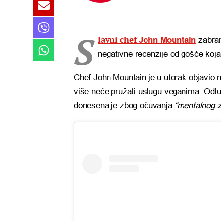
S
lavni chef
John Mountain
zabran
negativne recenzije od gošće koja 
Chef John Mountain je u utorak objavio 
više neće pružati uslugu veganima. Odl
donesena je zbog očuvanja
“mentalnog z