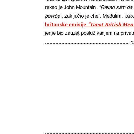
rekao je John Mountain.
“Rekao sam da ć
povrće”
, zaključio je chef. Međutim, ka
britanske emisije
“Great British Men
jer je bio zauzet posluživanjem na privat
Na