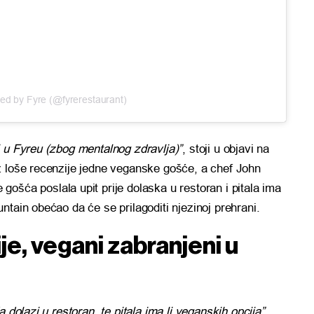
red by Fyre (@fyrerestaurant)
 u Fyreu (zbog mentalnog zdravlja)”
, stoji u objavi na
z loše recenzije jedne veganske gošće, a chef John
 gošća poslala upit prije dolaska u restoran i pitala ima
tain obećao da će se prilagoditi njezinoj prehrani.
e, vegani zabranjeni u
 dolazi u restoran, te pitala ima li veganskih opcija”
,