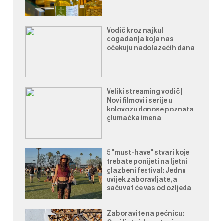
Vodič kroz najkul
događanja koja nas
očekuju nadolazećih dana
Veliki streaming vodič |
Novi filmovi i serije u
kolovozu donose poznata
glumačka imena
5 "must-have" stvari koje
trebate ponijeti na ljetni
glazbeni festival: Jednu
uvijek zaboravljate, a
sačuvat će vas od ozljeda
Zaboravite na pećnicu: