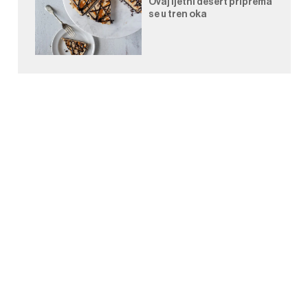
Ovaj ljetni desert priprema
se u tren oka