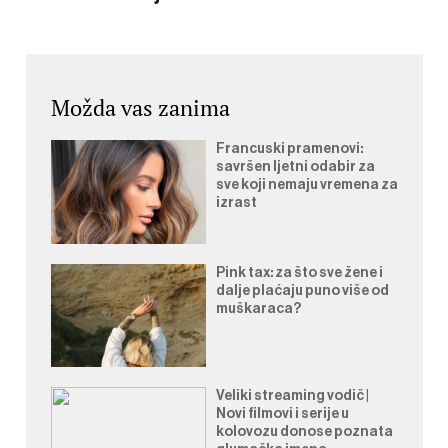
Možda vas zanima
Francuski pramenovi:
savršen ljetni odabir za
sve koji nemaju vremena za
izrast
Pink tax: za što sve žene i
dalje plaćaju puno više od
muškaraca?
Veliki streaming vodič |
Novi filmovi i serije u
kolovozu donose poznata