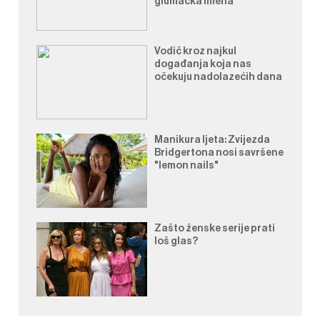
glumačka imena
Vodič kroz najkul
događanja koja nas
očekuju nadolazećih dana
Manikura ljeta: Zvijezda
Bridgertona nosi savršene
"lemon nails"
Zašto ženske serije prati
loš glas?