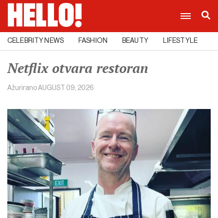
CELEBRITY NEWS
FASHION
BEAUTY
LIFESTYLE
C
Netflix otvara restoran
Ažurirano
AUGUST 09, 2026