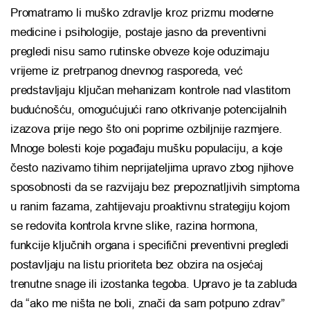
Promatramo li muško zdravlje kroz prizmu moderne
medicine i psihologije, postaje jasno da preventivni
pregledi nisu samo rutinske obveze koje oduzimaju
vrijeme iz pretrpanog dnevnog rasporeda, već
predstavljaju ključan mehanizam kontrole nad vlastitom
budućnošću, omogućujući rano otkrivanje potencijalnih
izazova prije nego što oni poprime ozbiljnije razmjere.
Mnoge bolesti koje pogađaju mušku populaciju, a koje
često nazivamo tihim neprijateljima upravo zbog njihove
sposobnosti da se razvijaju bez prepoznatljivih simptoma
u ranim fazama, zahtijevaju proaktivnu strategiju kojom
se redovita kontrola krvne slike, razina hormona,
funkcije ključnih organa i specifični preventivni pregledi
postavljaju na listu prioriteta bez obzira na osjećaj
trenutne snage ili izostanka tegoba. Upravo je ta zabluda
da “ako me ništa ne boli, znači da sam potpuno zdrav”