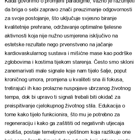
Kada govorimo o promjeni paradigme, važno je razumjeti
da briga o sebi zapravo znači preuzimanje odgovornosti
za svoje postojanje, što uključuje svjesno biranje
kvalitetnije prehrane, održavanje optimalne tjelesne
aktivnosti koja nije nužno usmjerena isključivo na
estetske rezultate nego prvenstveno na jačanje
kardiovaskularnog sustava i mišićne mase kao podrške
zglobovima i kostima tijekom starenja. Često smo skloni
zanemarivati male signale koje nam tijelo šalje, poput
kroničnog umora, promjena u kvaliteti sna ili fokusa,
tretirajući ih kao prolazne nuspojave ubrzanog životnog
tempa, dok bi upravo ti signali trebali biti okidač za
preispitivanje cjelokupnog životnog stila. Edukacija o
tome kako tijelo funkcionira, što mu je potrebno za
regeneraciju i kako ga zaštititi od negativnih utjecaja
okoliša, postaje temeljnom vještinom koja razlikuje one