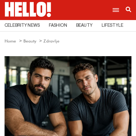
CELEBRITY NEWS
FASHION
BEAUTY
LIFESTYLE
C
Home
Beauty
Zdravlje