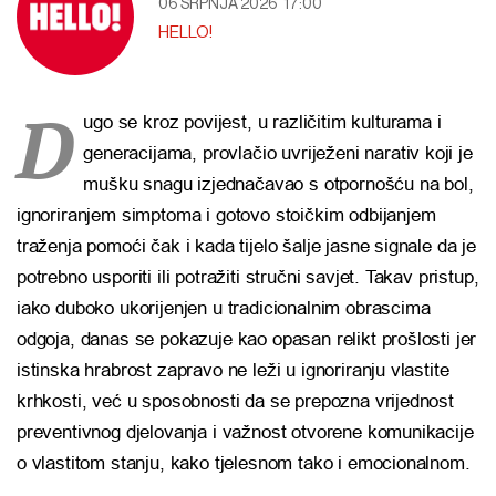
06 SRPNJA 2026
17:00
HELLO!
D
ugo se kroz povijest, u različitim kulturama i
generacijama, provlačio uvriježeni narativ koji je
mušku snagu izjednačavao s otpornošću na bol,
ignoriranjem simptoma i gotovo stoičkim odbijanjem
traženja pomoći čak i kada tijelo šalje jasne signale da je
potrebno usporiti ili potražiti stručni savjet. Takav pristup,
iako duboko ukorijenjen u tradicionalnim obrascima
odgoja, danas se pokazuje kao opasan relikt prošlosti jer
istinska hrabrost zapravo ne leži u ignoriranju vlastite
krhkosti, već u sposobnosti da se prepozna vrijednost
preventivnog djelovanja i važnost otvorene komunikacije
o vlastitom stanju, kako tjelesnom tako i emocionalnom.