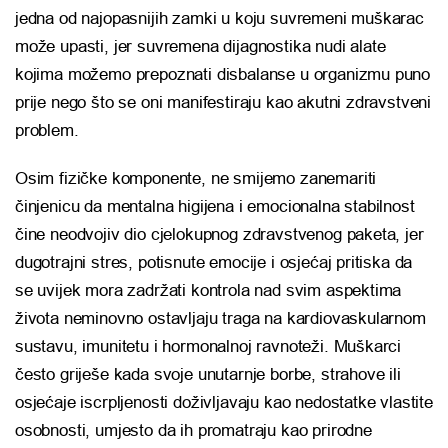
jedna od najopasnijih zamki u koju suvremeni muškarac
može upasti, jer suvremena dijagnostika nudi alate
kojima možemo prepoznati disbalanse u organizmu puno
prije nego što se oni manifestiraju kao akutni zdravstveni
problem.
Osim fizičke komponente, ne smijemo zanemariti
činjenicu da mentalna higijena i emocionalna stabilnost
čine neodvojiv dio cjelokupnog zdravstvenog paketa, jer
dugotrajni stres, potisnute emocije i osjećaj pritiska da
se uvijek mora zadržati kontrola nad svim aspektima
života neminovno ostavljaju traga na kardiovaskularnom
sustavu, imunitetu i hormonalnoj ravnoteži. Muškarci
često griješe kada svoje unutarnje borbe, strahove ili
osjećaje iscrpljenosti doživljavaju kao nedostatke vlastite
osobnosti, umjesto da ih promatraju kao prirodne