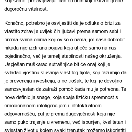
koji samo “preživljavaju” dan od onih koji aktivno grade
dugoročnu vitalnost.
Konačno, potrebno je osvijestiti da je odluka o brizi za
vlastito zdravlje uvijek čin ljubavi prema samom sebi i
prema svima onima koji ovise o nama, jer naša dobrobit
nikada nije izolirana pojava koja utječe samo na nas
pojedinačno, već je temelj stabilnosti našeg okruženja.
Uspješan muškarac sutrašnjice bit će onaj koji je
svladao vještinu slušanja vlastitog tijela, koji razumije da
je prevencija investicija, a ne trošak, te koji je dovoljno
samosvjestan da zatraži pomoć kada mu je potrebna. Ta
nova definicija snage, koja spaja fizičku spremnost s
emocionalnom inteligencijom i intelektualnom
odgovornošću, put je prema dugovječnosti koja nije
samo puko trajanje u vremenu, već ispunjen, kvalitetan i
svjestan život u kojem svaki trenutak možemo iskoristiti