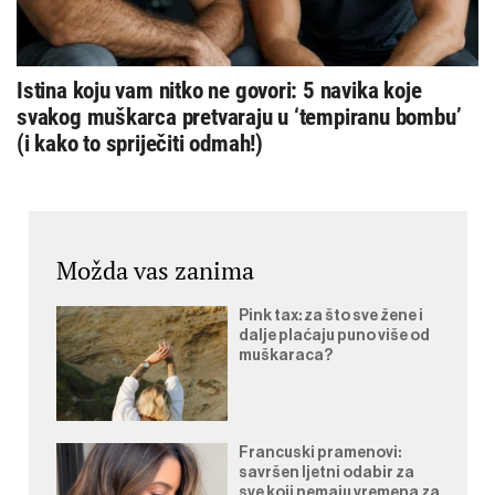
Istina koju vam nitko ne govori: 5 navika koje
svakog muškarca pretvaraju u ‘tempiranu bombu’
(i kako to spriječiti odmah!)
Možda vas zanima
Pink tax: za što sve žene i
dalje plaćaju puno više od
muškaraca?
Francuski pramenovi:
savršen ljetni odabir za
sve koji nemaju vremena za