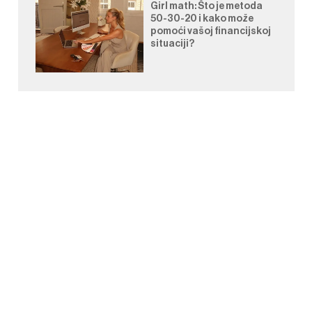
Girl math: Što je metoda
50-30-20 i kako može
pomoći vašoj financijskoj
situaciji?