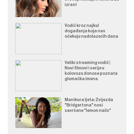
izrast
Vodič kroz najkul
događanja koja nas
očekuju nadolazećih dana
Veliki streaming vodič |
Novi filmovi i serije u
kolovozu donose poznata
glumačka imena
Manikura ljeta: Zvijezda
"Bridgertona" nosi
savršene "lemon nails"