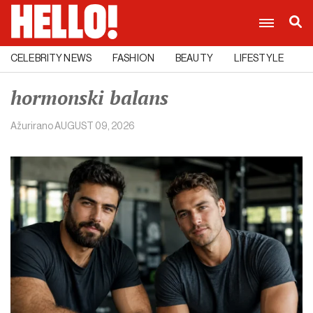
CELEBRITY NEWS
FASHION
BEAUTY
LIFESTYLE
C
hormonski balans
Ažurirano
AUGUST 09, 2026