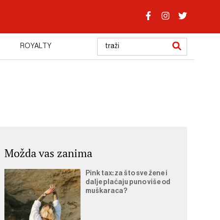
ROYALTY
Možda vas zanima
Pink tax: za što sve žene i
dalje plaćaju puno više od
muškaraca?