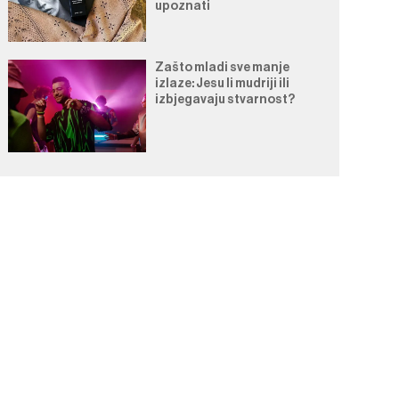
upoznati
Zašto mladi sve manje
izlaze: Jesu li mudriji ili
izbjegavaju stvarnost?