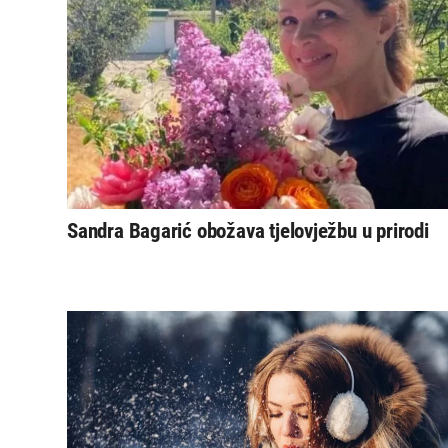
Sandra Bagarić obožava tjelovježbu u prirodi