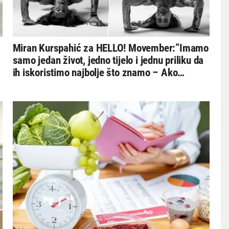
Miran Kurspahić za HELLO! Movember:”Imamo
samo jedan život, jedno tijelo i jednu priliku da
ih iskoristimo najbolje što znamo – Ako
odgađaš brigu o sebi, odgađaš i mogućnost da
živiš ispunjen život”