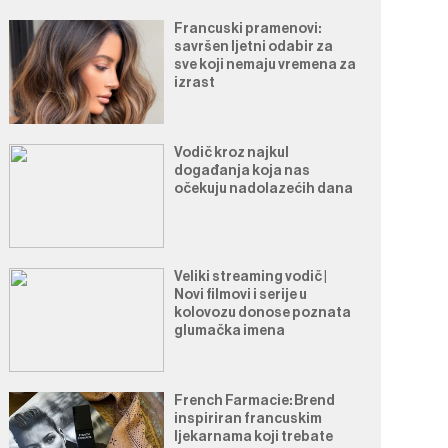
Francuski pramenovi:
savršen ljetni odabir za
sve koji nemaju vremena za
izrast
Vodič kroz najkul
događanja koja nas
očekuju nadolazećih dana
Veliki streaming vodič |
Novi filmovi i serije u
kolovozu donose poznata
glumačka imena
French Farmacie: Brend
inspiriran francuskim
ljekarnama koji trebate