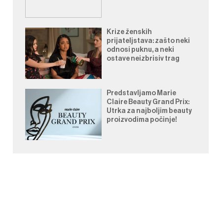
Krize ženskih
prijateljstava: zašto neki
odnosi puknu, a neki
ostave neizbrisiv trag
Predstavljamo Marie
Claire Beauty Grand Prix:
Utrka za najboljim beauty
proizvodima počinje!