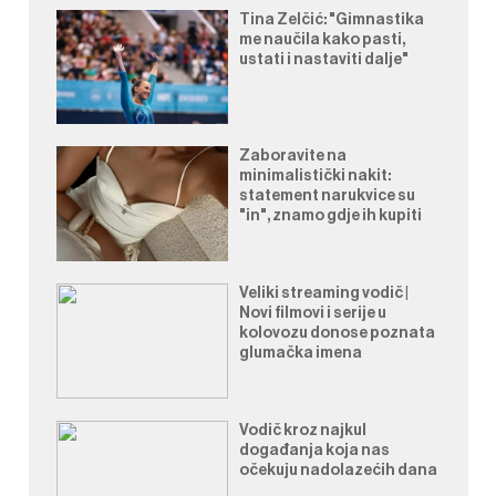
Tina Zelčić: "Gimnastika
me naučila kako pasti,
ustati i nastaviti dalje"
Zaboravite na
minimalistički nakit:
statement narukvice su
"in", znamo gdje ih kupiti
Veliki streaming vodič |
Novi filmovi i serije u
kolovozu donose poznata
glumačka imena
Vodič kroz najkul
događanja koja nas
očekuju nadolazećih dana