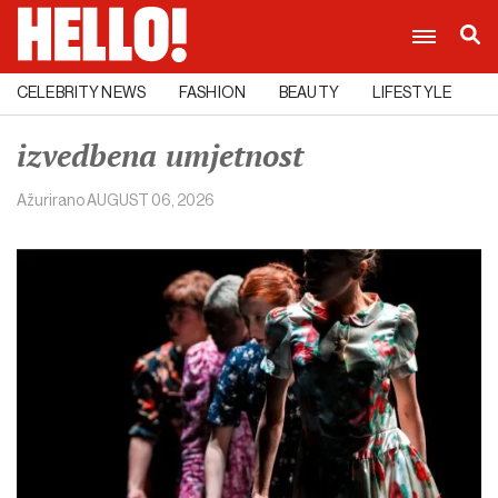
CELEBRITY NEWS
FASHION
BEAUTY
LIFESTYLE
C
izvedbena umjetnost
Ažurirano
AUGUST 06, 2026