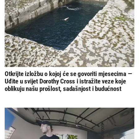
Otkrijte izložbu o kojoj će se govoriti mjesecima —
Uđite u svijet Dorothy Cross i istražite veze koje
oblikuju našu prošlost, sadašnjost i budućnost