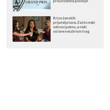
proizvodima počinje!
Krize ženskih
prijateljstava: Zašto neki
odnosi puknu, a neki
ostave neizbrisiv trag