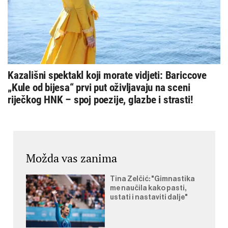
Kazališni spektakl koji morate vidjeti: Bariccove
„Kule od bijesa“ prvi put oživljavaju na sceni
riječkog HNK – spoj poezije, glazbe i strasti!
Možda vas zanima
Tina Zelčić: "Gimnastika
me naučila kako pasti,
ustati i nastaviti dalje"