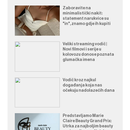
Zaboravite na
minimalistički nakit:
statement narukvice su
"in", znamo gdje ih kupiti
Veliki streaming vodič |
Novi filmovi i serije u
kolovozu donose poznata
glumačka imena
Vodič kroz najkul
događanja koja nas
očekuju nadolazećih dana
Predstavljamo Marie
Claire Beauty Grand Prix:
Utrka za najboljim beauty