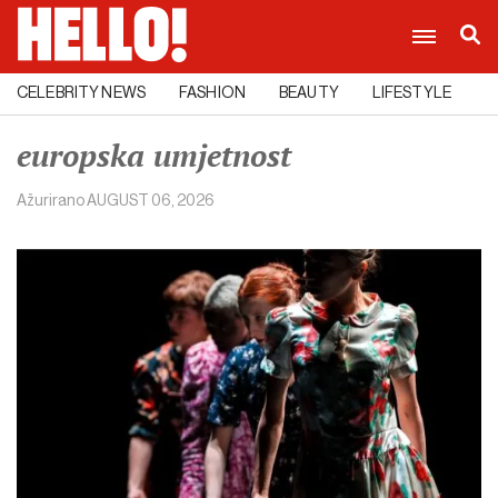
CELEBRITY NEWS
FASHION
BEAUTY
LIFESTYLE
C
europska umjetnost
Ažurirano
AUGUST 06, 2026