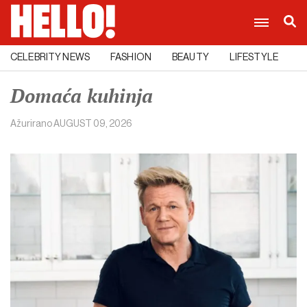
CELEBRITY NEWS
FASHION
BEAUTY
LIFESTYLE
C
Domaća kuhinja
Ažurirano
AUGUST 09, 2026