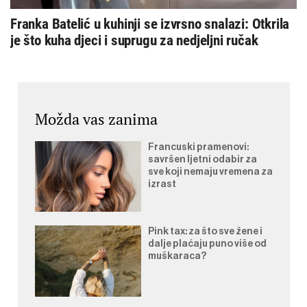
Franka Batelić u kuhinji se izvrsno snalazi: Otkrila
je što kuha djeci i suprugu za nedjeljni ručak
Možda vas zanima
Francuski pramenovi:
savršen ljetni odabir za
sve koji nemaju vremena za
izrast
Pink tax: za što sve žene i
dalje plaćaju puno više od
muškaraca?