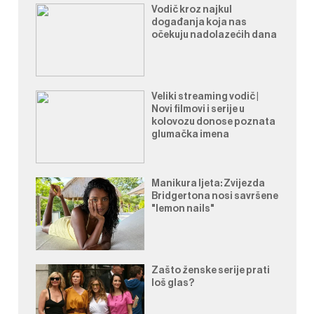
Vodič kroz najkul
događanja koja nas
očekuju nadolazećih dana
Veliki streaming vodič |
Novi filmovi i serije u
kolovozu donose poznata
glumačka imena
Manikura ljeta: Zvijezda
Bridgertona nosi savršene
"lemon nails"
Zašto ženske serije prati
loš glas?