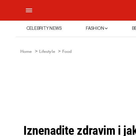
CELEBRITY NEWS
FASHION
B
Home
Lifestyle
Food
Iznenadite zdravim i ja