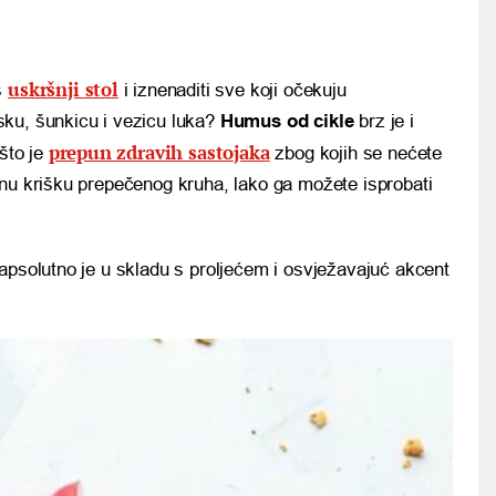
uskršnji stol
aš
i iznenaditi sve koji očekuju
usku, šunkicu i vezicu luka?
Humus od cikle
brz je i
prepun zdravih sastojaka
što je
zbog kojih se nećete
dnu krišku prepečenog kruha, lako ga možete isprobati
apsolutno je u skladu s proljećem i osvježavajuć akcent