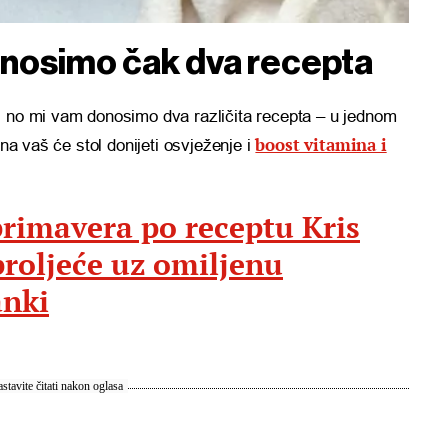
onosimo čak dva recepta
, no mi vam donosimo dva različita recepta – u jednom
boost vitamina i
 na vaš će stol donijeti osvježenje i
primavera po receptu Kris
proljeće uz omiljenu
anki
stavite čitati nakon oglasa