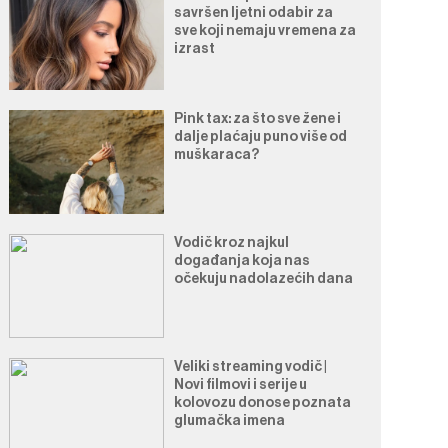
savršen ljetni odabir za
sve koji nemaju vremena za
izrast
Pink tax: za što sve žene i
dalje plaćaju puno više od
muškaraca?
Vodič kroz najkul
događanja koja nas
očekuju nadolazećih dana
Veliki streaming vodič |
Novi filmovi i serije u
kolovozu donose poznata
glumačka imena