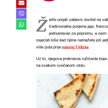
Ž
elite unijeti zabavni novitet na v
tradicionalna punjena jaja, franc
jednostavan za pripremu, a osim 
osjećati loše kad njime namažete još je
samog Uskrsa
više puta prije
.
Uz to, njegova prekrasna ružičasta boja 
na svakom svečanom stolu.