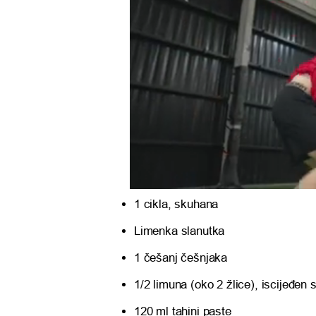
1 cikla, skuhana
Limenka slanutka
1 češanj češnjaka
1/2 limuna (oko 2 žlice), iscijeđen 
120 ml tahini paste