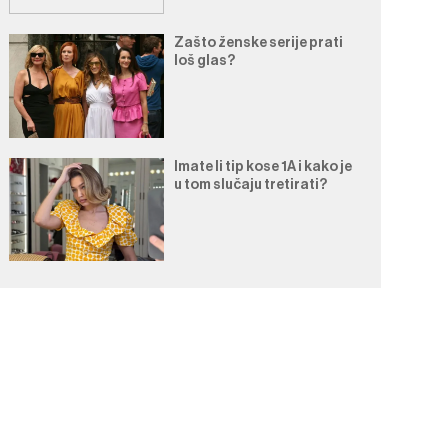
Zašto ženske serije prati
loš glas?
Imate li tip kose 1A i kako je
u tom slučaju tretirati?