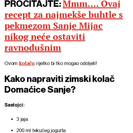
Mmm…. Ovaj
PROČITAJTE:
recept za najmekše buhtle s
pekmezom Sanje Mijac
nikog neće ostaviti
ravnodušnim
kolaču
Ovom
rijetko bi tko mogao odoljeti!
Kako napraviti zimski kolač
Domaćice Sanje?
Sastojci:
3 jaja
200 ml tekućeg jogurta