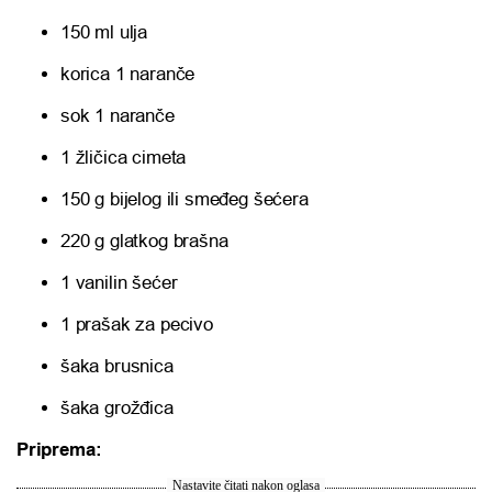
150 ml ulja
korica 1 naranče
sok 1 naranče
1 žličica cimeta
150 g bijelog ili smeđeg šećera
220 g glatkog brašna
1 vanilin šećer
1 prašak za pecivo
šaka brusnica
šaka grožđica
Priprema:
Nastavite čitati nakon oglasa