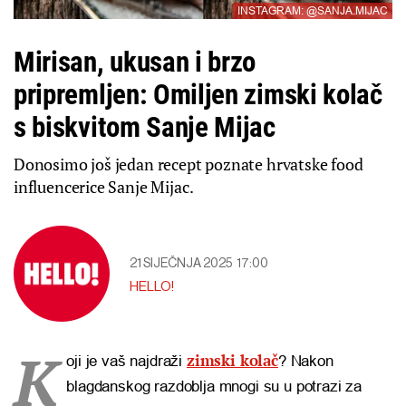
INSTAGRAM: @SANJA.MIJAC
Mirisan, ukusan i brzo
pripremljen: Omiljen zimski kolač
s biskvitom Sanje Mijac
Donosimo još jedan recept poznate hrvatske food
influencerice Sanje Mijac.
21 SIJEČNJA 2025
17:00
HELLO!
K
zimski kolač
oji je vaš najdraži
? Nakon
blagdanskog razdoblja mnogi su u potrazi za