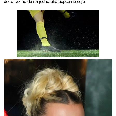
do te razine da na jedno uho uopće ne čuje.