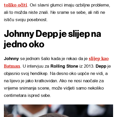
toliko očiti
. Ovi slavni glumci imaju ozbiljne probleme,
ali to možda niste znali. Ne srame se sebe, ali niti ne
ističu svoju posebnost.
Johnny Depp je slijep na
jedno oko
slijep kao
Johnny
se jednom šalio kada je rekao da je
Batman
. U intervjuu za
Rolling Stone
iz 2013.
Depp
je
objasnio svoj hendikep. Na desno oko uopće ne vidi, a
na lijevo je jako kratkovidan. Ako ne nosi naočale za
vrijeme snimanja scene, može vidjeti samo nekoliko
centimetara ispred sebe.