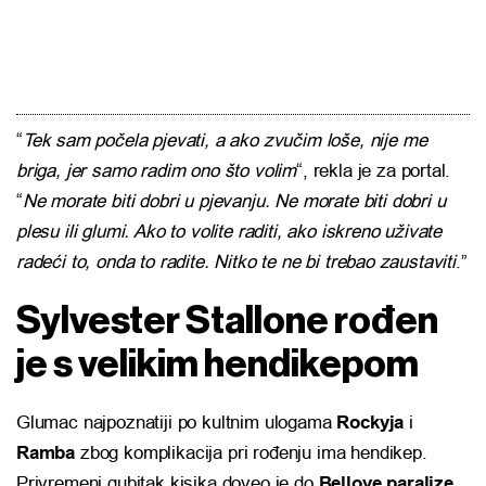
“
Tek sam počela pjevati, a ako zvučim loše, nije me
briga, jer samo radim ono što volim
“, rekla je za portal.
“
Ne morate biti dobri u pjevanju. Ne morate biti dobri u
plesu ili glumi. Ako to volite raditi, ako iskreno uživate
radeći to, onda to radite. Nitko te ne bi trebao zaustaviti
.”
Sylvester Stallone rođen
je s velikim hendikepom
Glumac najpoznatiji po kultnim ulogama
Rockyja
i
Ramba
zbog komplikacija pri rođenju ima hendikep.
Privremeni gubitak kisika doveo je do
Bellove paralize
,