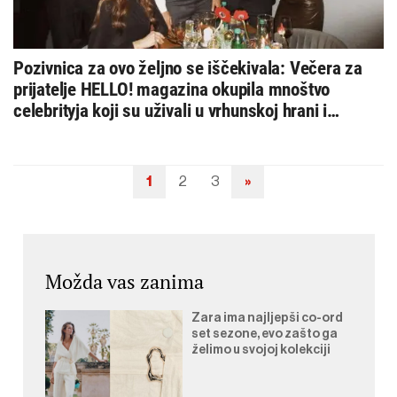
Pozivnica za ovo željno se iščekivala: Večera za
prijatelje HELLO! magazina okupila mnoštvo
celebrityja koji su uživali u vrhunskoj hrani i
druženju
1
2
3
»
Navigacija
objava
Možda vas zanima
Zara ima najljepši co-ord
set sezone, evo zašto ga
želimo u svojoj kolekciji