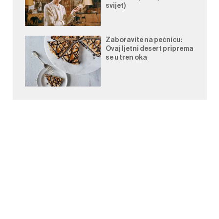
svijet)
Zaboravite na pećnicu:
Ovaj ljetni desert priprema
se u tren oka