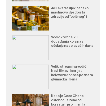
Je li ekstra djevičansko
maslinovo ulje doista
zdravije od "običnog"?
Vodič kroz najkul
događanja koja nas
očekuju nadolazećih dana
Veliki streaming vodič |
Novi filmovi i serije u
kolovozu donose poznata
glumačka imena
Kako je Coco Chanel
oslobodila žene od
korzeta (i promijenila