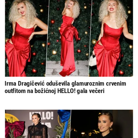
Irma Dragičević oduševila glamuroznim crvenim
outfitom na božićnoj HELLO! gala večeri