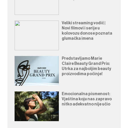
Veliki streaming vodič |
Novi filmovi i serije u
kolovozu donose poznata
glumačka imena
Predstavljamo Marie
Claire Beauty Grand Prix:
Utrka za najboljim beauty
proizvodima počinje!
Emocionalna pismenost:
Vještina koju nas zapravo
nitko adekvatno nije učio