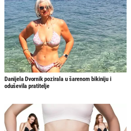
Danijela Dvornik pozirala u šarenom bikiniju i
oduševila pratitelje