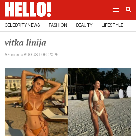
CELEBRITY NEWS
FASHION
BEAUTY
LIFESTYLE
C
vitka linija
Ažurirano
AUGUST 06, 2026