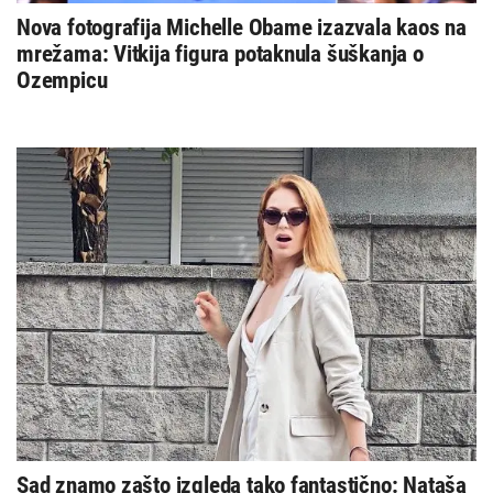
Nova fotografija Michelle Obame izazvala kaos na
mrežama: Vitkija figura potaknula šuškanja o
Ozempicu
Sad znamo zašto izgleda tako fantastično: Nataša