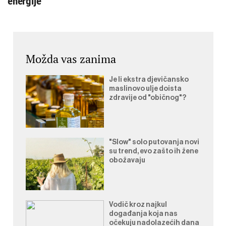
energije
Možda vas zanima
Je li ekstra djevičansko
maslinovo ulje doista
zdravije od "običnog"?
"Slow" solo putovanja novi
su trend, evo zašto ih žene
obožavaju
Vodič kroz najkul
događanja koja nas
očekuju nadolazećih dana