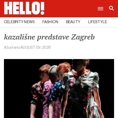
CELEBRITY NEWS
FASHION
BEAUTY
LIFESTYLE
C
kazališne predstave Zagreb
Ažurirano
AUGUST 09, 2026