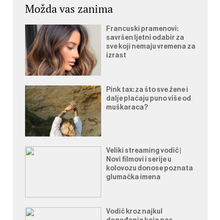
Možda vas zanima
Francuski pramenovi:
savršen ljetni odabir za
sve koji nemaju vremena za
izrast
Pink tax: za što sve žene i
dalje plaćaju puno više od
muškaraca?
Veliki streaming vodič |
Novi filmovi i serije u
kolovozu donose poznata
glumačka imena
Vodič kroz najkul