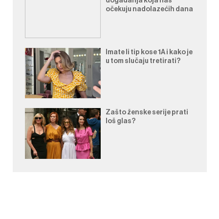
događanja koja nas
očekuju nadolazećih dana
Imate li tip kose 1A i kako je
u tom slučaju tretirati?
Zašto ženske serije prati
loš glas?