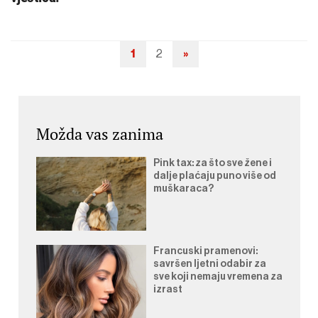
1
2
»
Navigacija
objava
Možda vas zanima
Pink tax: za što sve žene i
dalje plaćaju puno više od
muškaraca?
Francuski pramenovi:
savršen ljetni odabir za
sve koji nemaju vremena za
izrast