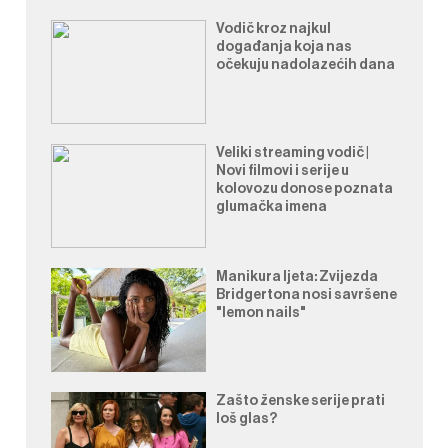
Vodič kroz najkul
događanja koja nas
očekuju nadolazećih dana
Veliki streaming vodič |
Novi filmovi i serije u
kolovozu donose poznata
glumačka imena
Manikura ljeta: Zvijezda
Bridgertona nosi savršene
"lemon nails"
Zašto ženske serije prati
loš glas?