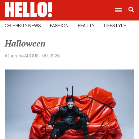
CELEBRITY NEWS
FASHION
BEAUTY
LIFESTYLE
C
Halloween
Ažurirano
AUGUST 09, 2026