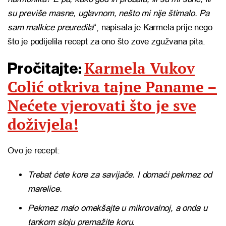
su previše masne, uglavnom, nešto mi nije štimalo. Pa
sam malkice preuredila
“, napisala je Karmela prije nego
što je podijelila recept za ono što zove zgužvana pita.
Karmela Vukov
Pročitajte:
Colić otkriva tajne Paname –
Nećete vjerovati što je sve
doživjela!
Ovo je recept:
Trebat ćete kore za savijače. I domaći pekmez od
marelice.
Pekmez malo omekšajte u mikrovalnoj, a onda u
tankom sloju premažite koru.