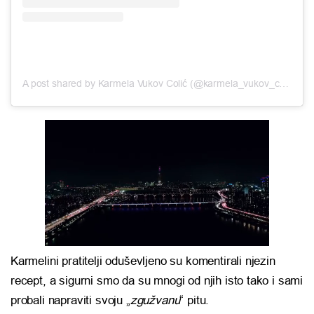
A post shared by Karmela Vukov Colić (@karmela_vukov_colic)
Karmelini pratitelji oduševljeno su komentirali njezin
recept, a sigurni smo da su mnogi od njih isto tako i sami
probali napraviti svoju „
zgužvanu
“ pitu.