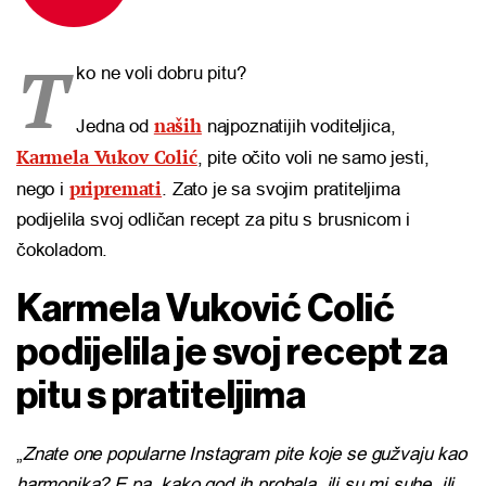
T
ko ne voli dobru pitu?
naših
Jedna od
najpoznatijih voditeljica,
Karmela Vukov Colić
, pite očito voli ne samo jesti,
pripremati
nego i
. Zato je sa svojim pratiteljima
podijelila svoj odličan recept za pitu s brusnicom i
čokoladom.
Karmela Vuković Colić
podijelila je svoj recept za
pitu s pratiteljima
„
Znate one popularne Instagram pite koje se gužvaju kao
harmonika? E pa, kako god ih probala, ili su mi suhe, ili