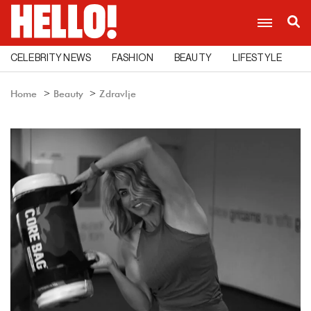
CELEBRITY NEWS
FASHION
BEAUTY
LIFESTYLE
C
Home
Beauty
Zdravlje