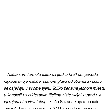
–
Našla sam formulu kako da ljudi u kratkom periodu
izgrade svoje mišiće, odmore glavu od obaveza i dobro
se osjećaju u svome tijelu. Toliko žena na jednom mjestu
u kondiciji i s isklesanim tijelima niste vidjeli u gradu, a
vjerujem ni u Hrvatskoj
– ističe Suzana koja u ponudi
ima još dva online izazova: SMT sa sedam treninga