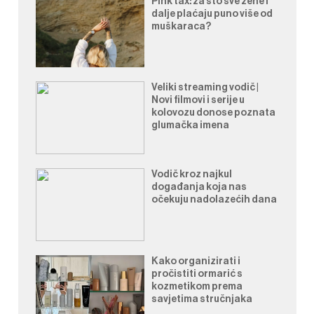
Pink tax: za što sve žene i
dalje plaćaju puno više od
muškaraca?
Veliki streaming vodič |
Novi filmovi i serije u
kolovozu donose poznata
glumačka imena
Vodič kroz najkul
događanja koja nas
očekuju nadolazećih dana
Kako organizirati i
pročistiti ormarić s
kozmetikom prema
savjetima stručnjaka