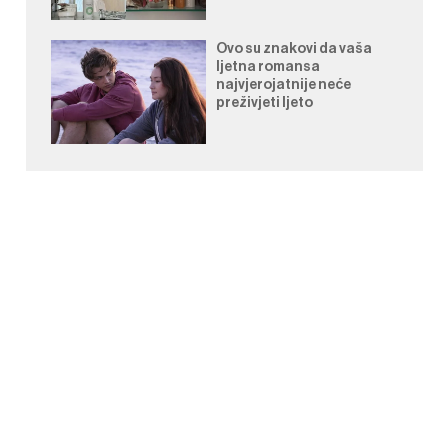
Ovo su znakovi da vaša
ljetna romansa
najvjerojatnije neće
preživjeti ljeto