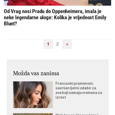
Od Vrag nosi Pradu do Oppenheimera, imala je
neke legendarne uloge: Kolika je vrijednost Emily
Blunt?
1
2
»
Navigacija
objava
Možda vas zanima
Francuski pramenovi:
savršen ljetni odabir za
sve koji nemaju vremena za
izrast