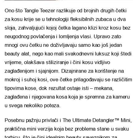
Ono što Tangle Teezer razlikuje od brojnih drugih četki
za kosu krije se u tehnologiji fleksibilnih zubaca u dva
sloja, zahvaljujući kojoj četka lagano klizi kroz kosu bez
neugodnog povlačenja i lomljenja vlasi. Upravo zato
mnogi ovu četku ne doživljavaju samo kao još jedan
beauty alat, nego kao mali svakodnevni luksuz koji štedi
vrijeme, olakšava stiliziranje i čini kosu vidljivo
zaglađenijom i sjajnijom. Dizajnirane za korištenje na
mokroj i suhoj kosi, ove četke prilagođavaju se različitim
tipovima kose, dok rezultat ostaje isti – mekana,
zaglađena i njegovana kosa koja je spremna za kameru
u svega nekoliko poteza.
Posebnu pažnju privlači i The Ultimate Detangler™ Mini,
praktična mini verzija koja bez problema stane u svaku
torbicu, što je čini idealnim beauty saveznikom za