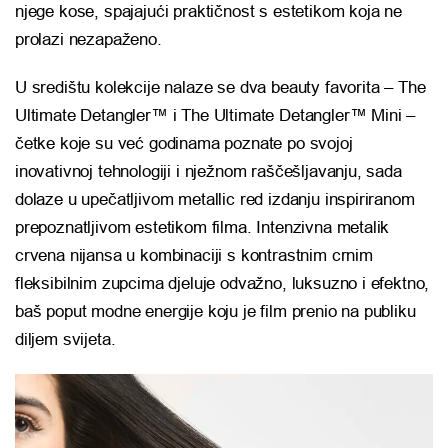
njege kose, spajajući praktičnost s estetikom koja ne
prolazi nezapaženo.
U središtu kolekcije nalaze se dva beauty favorita – The
Ultimate Detangler™ i The Ultimate Detangler™ Mini –
četke koje su već godinama poznate po svojoj
inovativnoj tehnologiji i nježnom raščešljavanju, sada
dolaze u upečatljivom metallic red izdanju inspiriranom
prepoznatljivom estetikom filma. Intenzivna metalik
crvena nijansa u kombinaciji s kontrastnim crnim
fleksibilnim zupcima djeluje odvažno, luksuzno i efektno,
baš poput modne energije koju je film prenio na publiku
diljem svijeta.