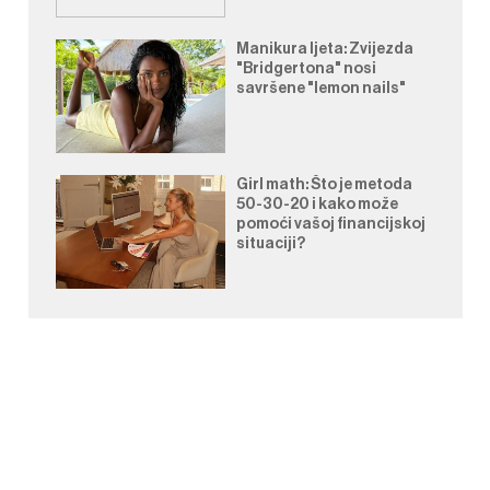
Manikura ljeta: Zvijezda
"Bridgertona" nosi
savršene "lemon nails"
Girl math: Što je metoda
50-30-20 i kako može
pomoći vašoj financijskoj
situaciji?