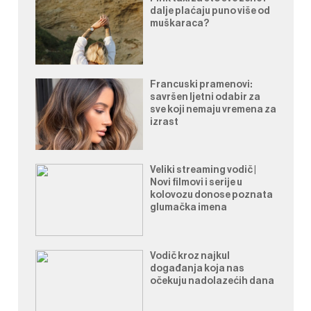
dalje plaćaju puno više od
muškaraca?
Francuski pramenovi:
savršen ljetni odabir za
sve koji nemaju vremena za
izrast
Veliki streaming vodič |
Novi filmovi i serije u
kolovozu donose poznata
glumačka imena
Vodič kroz najkul
događanja koja nas
očekuju nadolazećih dana