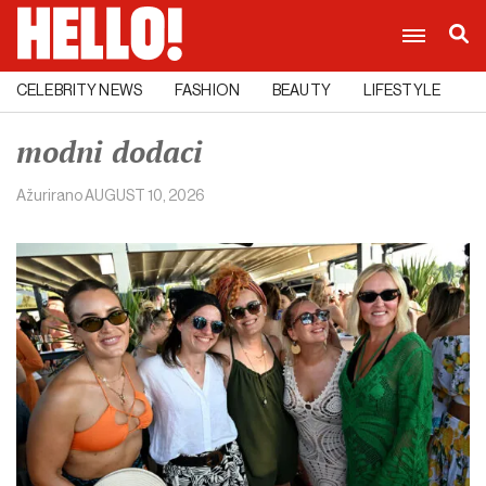
CELEBRITY NEWS
FASHION
BEAUTY
LIFESTYLE
C
modni dodaci
Ažurirano
AUGUST 10, 2026