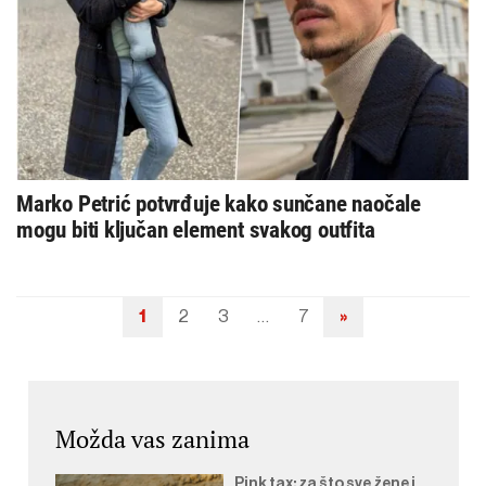
Marko Petrić potvrđuje kako sunčane naočale
mogu biti ključan element svakog outfita
1
2
3
…
7
»
Navigacija
objava
Možda vas zanima
Pink tax: za što sve žene i