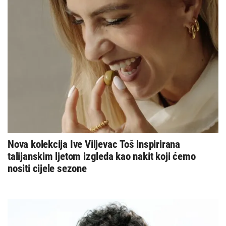
Nova kolekcija Ive Viljevac Toš inspirirana
talijanskim ljetom izgleda kao nakit koji ćemo
nositi cijele sezone