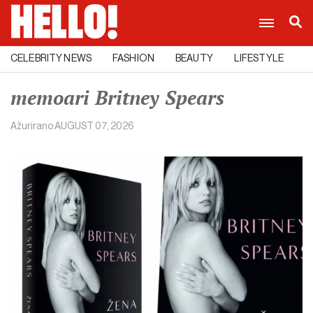
CELEBRITY NEWS
FASHION
BEAUTY
LIFESTYLE
C
memoari Britney Spears
Ažurirano
AUGUST 07, 2026