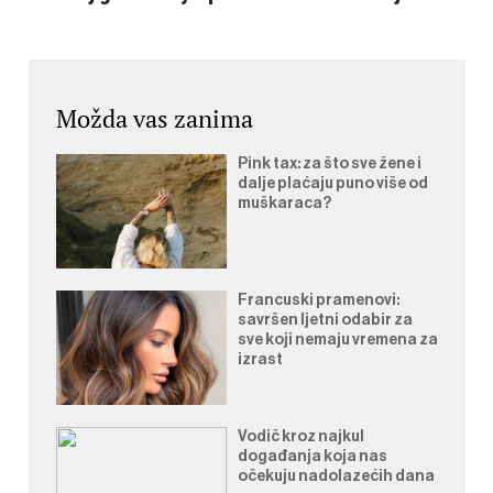
Možda vas zanima
Pink tax: za što sve žene i
dalje plaćaju puno više od
muškaraca?
Francuski pramenovi:
savršen ljetni odabir za
sve koji nemaju vremena za
izrast
Vodič kroz najkul
događanja koja nas
očekuju nadolazećih dana