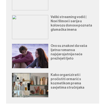
Veliki streaming vodič |
Novi filmovi i serije u
kolovozu donose poznata
glumačka imena
Ovo su znakovi da vaša
ljetna romansa
najvjerojatnije neće
preživjeti ljeto
Kako organizirati i
pročistiti ormarić s
kozmetikom prema
savjetima stručnjaka