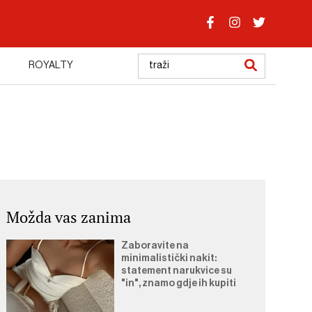
ROYALTY
Možda vas zanima
Zaboravite na
minimalistički nakit:
statement narukvice su
"in", znamo gdje ih kupiti