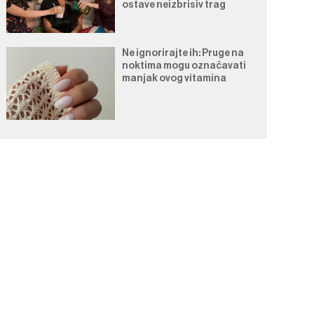
ostave neizbrisiv trag
Ne ignorirajte ih: Pruge na
noktima mogu označavati
manjak ovog vitamina