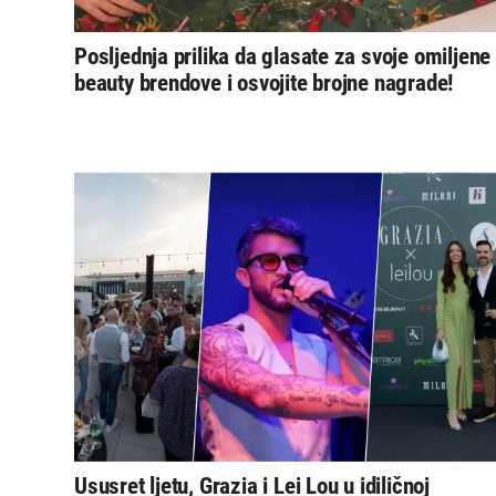
Posljednja prilika da glasate za svoje omiljene
beauty brendove i osvojite brojne nagrade!
Ususret ljetu, Grazia i Lei Lou u idiličnoj