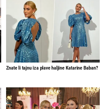
Znate li tajnu iza plave haljine Katarine Baban?