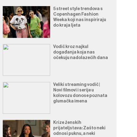
5 street style trendova s
Copenhagen Fashion
Weeka koji nas inspiriraju
do kraja ljeta
Vodič kroz najkul
događanja koja nas
očekuju nadolazećih dana
Veliki streaming vodič |
Novi filmovi i serije u
kolovozu donose poznata
glumačka imena
Krize ženskih
prijateljstava: Zašto neki
odnosi puknu, a neki