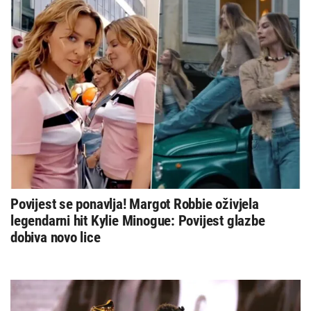
Povijest se ponavlja! Margot Robbie oživjela
legendarni hit Kylie Minogue: Povijest glazbe
dobiva novo lice