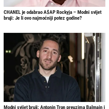
CHANEL je odabrao A$AP Rockyja – Modni svijet
bruji: Je li ovo najmoćniji potez godine?
Modni svijet bruji: Antonin Tron preuzima Balmain i