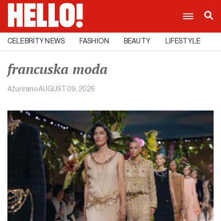
CELEBRITY NEWS
FASHION
BEAUTY
LIFESTYLE
C
francuska moda
Ažurirano
AUGUST 09, 2026