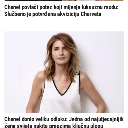
Chanel povlači potez koji mijenja luksuznu modu:
Službeno je potvrđena akvizicija Charveta
Chanel donio veliku odluku: Jedna od najutjecajnijih
žena svijeta nakita preuzima ključnu ulogu