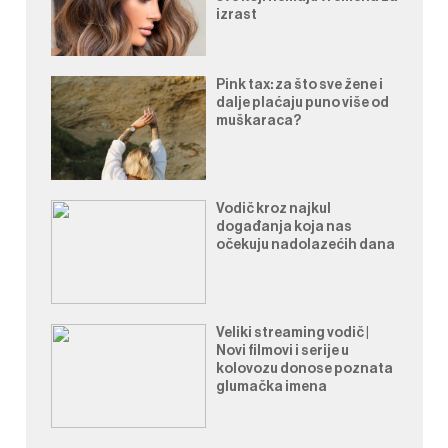
izrast
Pink tax: za što sve žene i
dalje plaćaju puno više od
muškaraca?
Vodič kroz najkul
događanja koja nas
očekuju nadolazećih dana
Veliki streaming vodič |
Novi filmovi i serije u
kolovozu donose poznata
glumačka imena