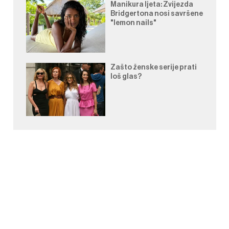
Manikura ljeta: Zvijezda
Bridgertona nosi savršene
"lemon nails"
Zašto ženske serije prati
loš glas?