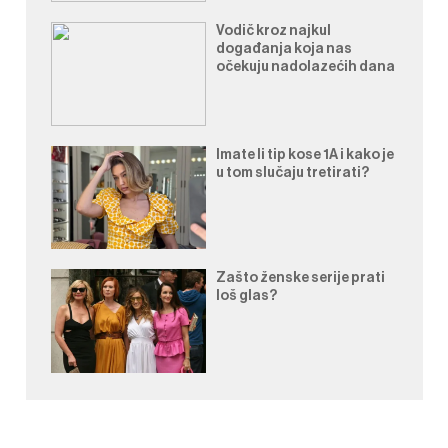
Vodič kroz najkul
događanja koja nas
očekuju nadolazećih dana
Imate li tip kose 1A i kako je
u tom slučaju tretirati?
Zašto ženske serije prati
loš glas?