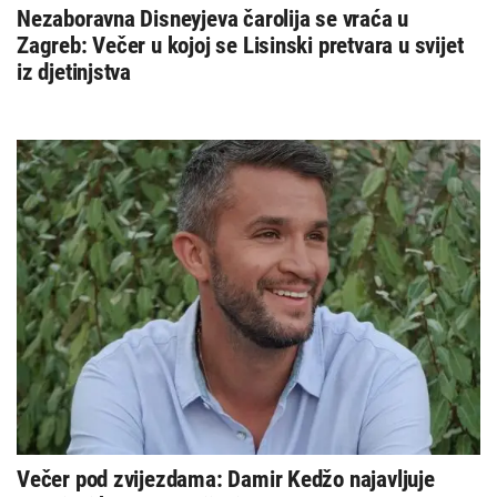
Nezaboravna Disneyjeva čarolija se vraća u
Zagreb: Večer u kojoj se Lisinski pretvara u svijet
iz djetinjstva
Večer pod zvijezdama: Damir Kedžo najavljuje