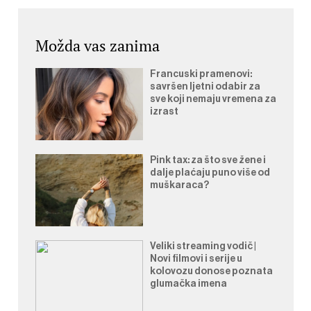
Možda vas zanima
Francuski pramenovi:
savršen ljetni odabir za
sve koji nemaju vremena za
izrast
Pink tax: za što sve žene i
dalje plaćaju puno više od
muškaraca?
Veliki streaming vodič |
Novi filmovi i serije u
kolovozu donose poznata
glumačka imena