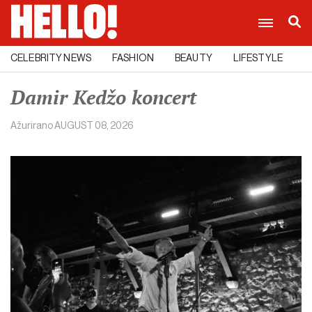
CELEBRITY NEWS
FASHION
BEAUTY
LIFESTYLE
C
Damir Kedžo koncert
Ažurirano
AUGUST 08, 2026