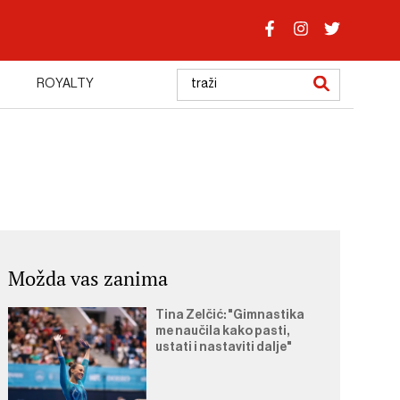
ROYALTY
Možda vas zanima
Tina Zelčić: "Gimnastika
me naučila kako pasti,
ustati i nastaviti dalje"