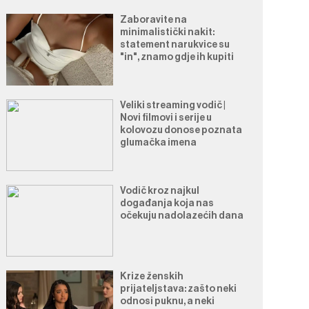
Zaboravite na
minimalistički nakit:
statement narukvice su
"in", znamo gdje ih kupiti
Veliki streaming vodič |
Novi filmovi i serije u
kolovozu donose poznata
glumačka imena
Vodič kroz najkul
događanja koja nas
očekuju nadolazećih dana
Krize ženskih
prijateljstava: zašto neki
odnosi puknu, a neki