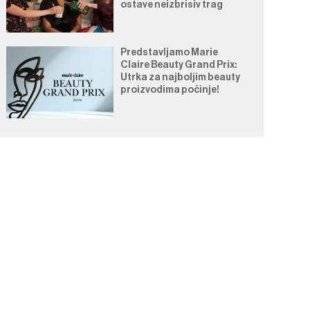
ostave neizbrisiv trag
Predstavljamo Marie
Claire Beauty Grand Prix:
Utrka za najboljim beauty
proizvodima počinje!