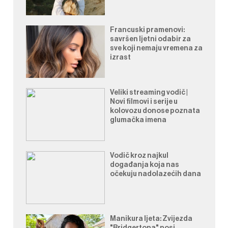
Francuski pramenovi:
savršen ljetni odabir za
sve koji nemaju vremena za
izrast
Veliki streaming vodič |
Novi filmovi i serije u
kolovozu donose poznata
glumačka imena
Vodič kroz najkul
događanja koja nas
očekuju nadolazećih dana
Manikura ljeta: Zvijezda