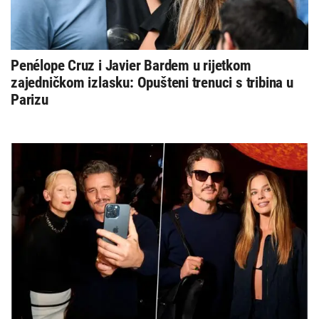
Penélope Cruz i Javier Bardem u rijetkom
zajedničkom izlasku: Opušteni trenuci s tribina u
Parizu