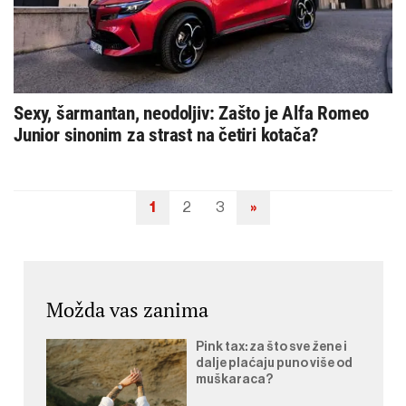
Sexy, šarmantan, neodoljiv: Zašto je Alfa Romeo
Junior sinonim za strast na četiri kotača?
1
2
3
»
Navigacija
objava
Možda vas zanima
Pink tax: za što sve žene i
dalje plaćaju puno više od
muškaraca?