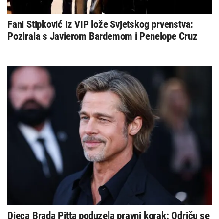
Fani Stipković iz VIP lože Svjetskog prvenstva:
Pozirala s Javierom Bardemom i Penelope Cruz
Djeca Brada Pitta poduzela pravni korak: Odriču se