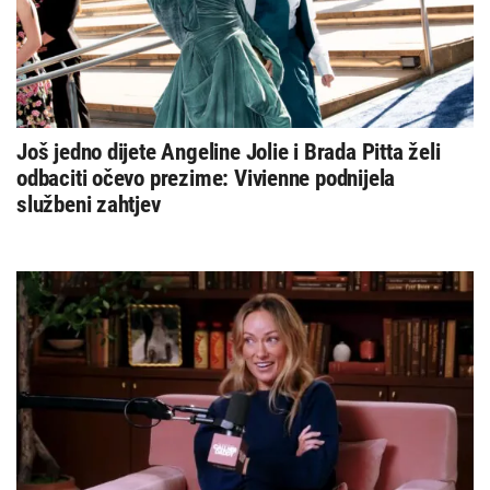
Još jedno dijete Angeline Jolie i Brada Pitta želi
odbaciti očevo prezime: Vivienne podnijela
službeni zahtjev