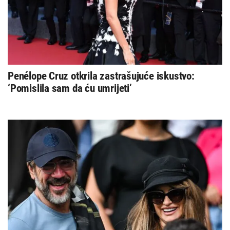
Penélope Cruz otkrila zastrašujuće iskustvo:
‘Pomislila sam da ću umrijeti’