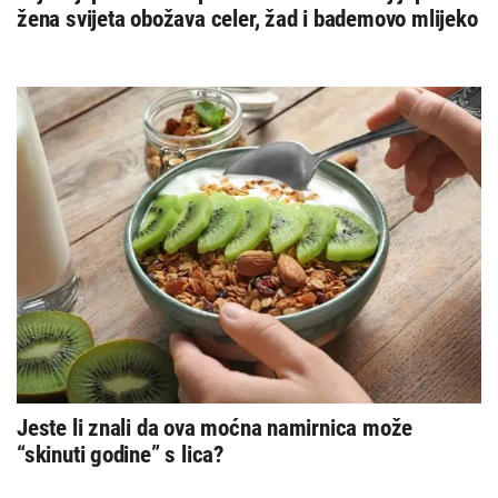
žena svijeta obožava celer, žad i bademovo mlijeko
Jeste li znali da ova moćna namirnica može
“skinuti godine” s lica?