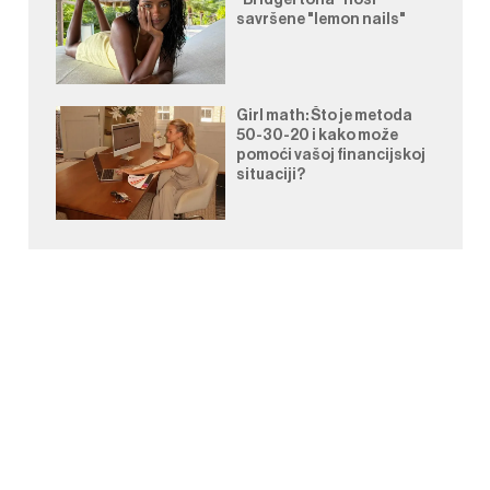
"Bridgertona" nosi
savršene "lemon nails"
Girl math: Što je metoda
50-30-20 i kako može
pomoći vašoj financijskoj
situaciji?