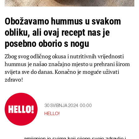
Obožavamo hummus u svakom
obliku, ali ovaj recept nas je
posebno oborio s nogu
Zbog svog odličnog okusa i nutritivnih vrijednosti
hummus je našao značajno mjesto u prehrani širom
svijeta sve do danas. Konačno je moguće uživati
zdravo!
30 SVIBNJA 2024
00:00
HELLO!
amijenjen je svima koji cijene svoje zdravlje i