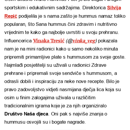
sportskim i edukativnim sadržajima. Direktorica
Silvija
Repić
podijelila je s nama zašto je hummus namaz toliko
popularan, što Sana hummus čini zdravim i nutritivno
vrijednim te kako ga najbolje uvrstiti u svoju prehranu.
Vinaka Tresić
vinka_veg
Influencerica
(@
)
pokazala
nam je na mini radionici kako u samo nekoliko minuta
pripremiti primamljive plate s hummusom za svoje goste.
Najmlađi posjetitelji su uživali u radionici Zdrave
prehrane i pripremali svoje sendviče s hummusom, a
odrasli dobili i inspiraciju za neke nove recepte. Bilo je
pravo zadovoljstvo vidjeti nasmijana dječja lica koja su
osim u finim zalogajima uživala u različitim
tradicionalnim igrama koje je za njih organiziralo
Društvo Naša djeca
. Oni pak s najviše znanja o
hummusu osvojili su i bogate nagrade.