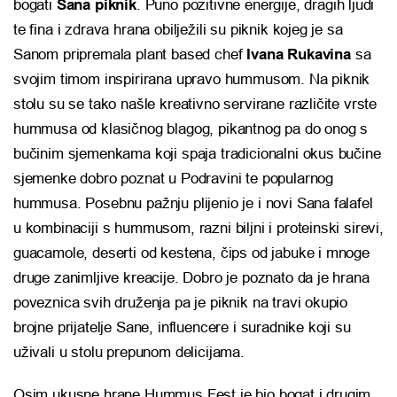
bogati
Sana piknik
. Puno pozitivne energije, dragih ljudi
te fina i zdrava hrana obilježili su piknik kojeg je sa
Sanom pripremala plant based chef
Ivana Rukavina
sa
svojim timom inspirirana upravo hummusom. Na piknik
stolu su se tako našle kreativno servirane različite vrste
hummusa od klasičnog blagog, pikantnog pa do onog s
bučinim sjemenkama koji spaja tradicionalni okus bučine
sjemenke dobro poznat u Podravini te popularnog
hummusa. Posebnu pažnju plijenio je i novi Sana falafel
u kombinaciji s hummusom, razni biljni i proteinski sirevi,
guacamole, deserti od kestena, čips od jabuke i mnoge
druge zanimljive kreacije. Dobro je poznato da je hrana
poveznica svih druženja pa je piknik na travi okupio
brojne prijatelje Sane, influencere i suradnike koji su
uživali u stolu prepunom delicijama.
Osim ukusne hrane Hummus Fest je bio bogat i drugim