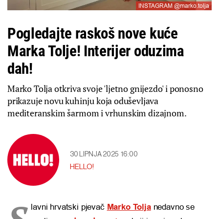
INSTAGRAM @marko.tolja
Pogledajte raskoš nove kuće
Marka Tolje! Interijer oduzima
dah!
Marko Tolja otkriva svoje 'ljetno gnijezdo' i ponosno
prikazuje novu kuhinju koja oduševljava
mediteranskim šarmom i vrhunskim dizajnom.
30 LIPNJA 2025
16:00
HELLO!
S
lavni hrvatski pjevač
Marko Tolja
nedavno se