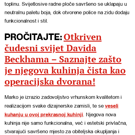
toplinu. Svijetlosive radne ploče savršeno se uklapaju u
neutralnu paletu boja, dok otvorene police na zidu dodaju
funkcionalnost i stil.
Otkriven
PROČITAJTE:
čudesni svijet Davida
Beckhama – Saznajte zašto
je njegova kuhinja čista kao
operacijska dvorana!
Marko je izrazio zadovoljstvo vrhunskom kvalitetom i
realizacijom svake dizajnerske zamisli, te se
veseli
kuhanju u ovoj prekrasnoj kuhinji
. Njegova nova
kuhinja nije samo funkcionalna, već i estetski privlačna,
stvarajući savršeno mjesto za obiteljska okupljanja i