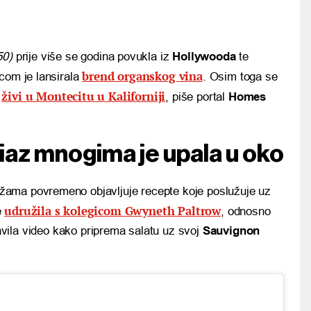
50)
prije više se godina povukla iz
Hollywooda
te
brend organskog vina
icom je lansirala
. Osim toga se
živi u Montecitu u Kaliforniji
s
, piše portal
Homes
az mnogima je upala u oko
ama povremeno objavljuje recepte koje poslužuje uz
udružila s kolegicom Gwyneth Paltrow
e
, odnosno
javila video kako priprema salatu uz svoj
Sauvignon