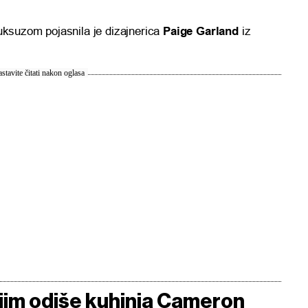
 luksuzom pojasnila je dizajnerica
Paige Garland
iz
stavite čitati nakon oglasa
kojim odiše kuhinja Cameron