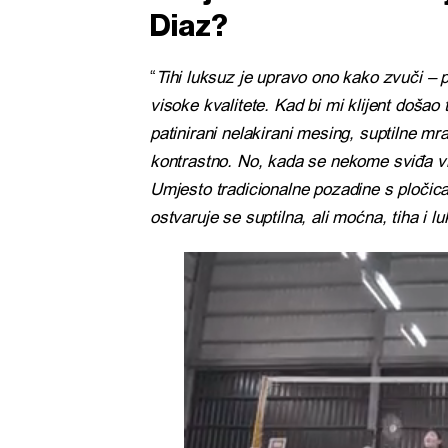
Diaz?
“
Tihi luksuz je upravo ono kako zvuči – 
visoke kvalitete. Kad bi mi klijent došao t
patinirani nelakirani mesing, suptilne mra
kontrastno. No, kada se nekome sviđa vis
Umjesto tradicionalne pozadine s pločica
ostvaruje se suptilna, ali moćna, tiha i l