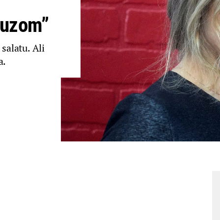
suzom”
salatu. Ali
a.