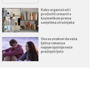
Kako organizirati i
pročistiti ormarić s
kozmetikom prema
savjetima stručnjaka
Ovo su znakovi da vaša
ljetna romansa
najvjerojatnije neće
preživjeti ljeto