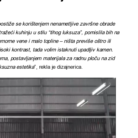
postiže se korištenjem nenametljive završne obrade
ražeći kuhinju u stilu “tihog luksuza”, pomislila bih na
morne vene i malo topline – ništa previše oštro ili
oki kontrast, tada volim istaknuti upadljiv kamen.
ma, postavljanjem materijala za radnu ploču na zid
uksuzna estetika
“, rekla je dizajnerica.