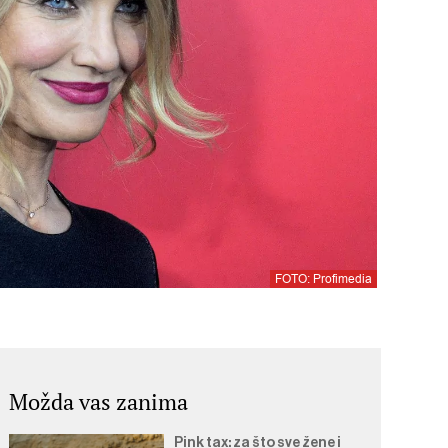
FOTO: Profimedia
Možda vas zanima
Pink tax: za što sve žene i