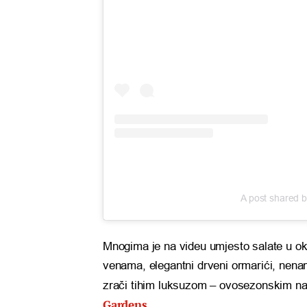
A post shared
Mnogima je na videu umjesto salate u o
venama, elegantni drveni ormarići, nename
zrači tihim luksuzom – ovosezonskim na
Gardens
.