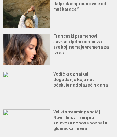
dalje plaćaju puno više od
muškaraca?
Francuski pramenovi:
savršen ljetni odabir za
sve koji nemaju vremena za
izrast
Vodič kroz najkul
događanja koja nas
očekuju nadolazećih dana
Veliki streaming vodič |
Novi filmovi i serije u
kolovozu donose poznata
glumačka imena