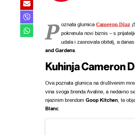
P
Cameron Diaz
oznata glumica
(
pokrenula novi biznis – s prijatelj
udala i zasnovala obitelj, a dana
and Gardens
.
Kuhinja Cameron Di
Ova poznata glumica na društvenim mrež
vina svoga brenda Avaline, a nedavno s
njezinim brendom
Goop Kitchen
, te ob
Blanc
.