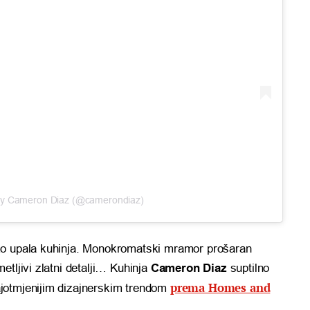
 by Cameron Diaz (@camerondiaz)
ko upala kuhinja. Monokromatski mramor prošaran
tljivi zlatni detalji… Kuhinja
Cameron Diaz
suptilno
prema Homes and
jotmjenijim dizajnerskim trendom