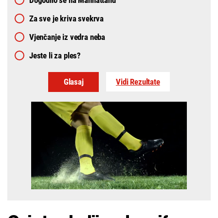
Za sve je kriva svekrva
Vjenčanje iz vedra neba
Jeste li za ples?
Vidi Rezultate