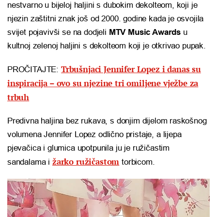
nestvarno u bijeloj haljini s dubokim dekolteom, koji je
njezin zaštitni znak još od 2000. godine kada je osvojila
svijet pojavivši se na dodjeli
MTV Music Awards
u
kultnoj zelenoj haljini s dekolteom koji je otkrivao pupak.
Trbušnjaci Jennifer Lopez i danas su
PROČITAJTE:
inspiracija – ovo su njezine tri omiljene vježbe za
trbuh
Predivna haljina bez rukava, s donjim dijelom raskošnog
volumena Jennifer Lopez odlično pristaje, a lijepa
pjevačica i glumica upotpunila ju je ružičastim
žarko ružičastom
sandalama i
torbicom.