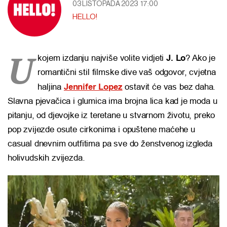
03 LISTOPADA 2023
17:00
HELLO!
U
kojem izdanju najviše volite vidjeti
J. Lo
? Ako je
romantični stil filmske dive vaš odgovor, cvjetna
haljina
Jennifer Lopez
ostavit će vas bez daha.
Slavna pjevačica i glumica ima brojna lica kad je moda u
pitanju, od djevojke iz teretane u stvarnom životu, preko
pop zvijezde osute cirkonima i opuštene maćehe u
casual dnevnim outfitima pa sve do ženstvenog izgleda
holivudskih zvijezda.