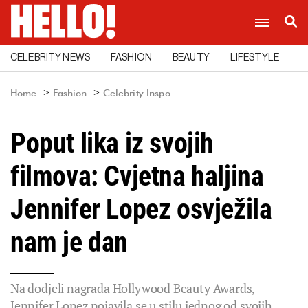
CELEBRITY NEWS
FASHION
BEAUTY
LIFESTYLE
C
Home
Fashion
Celebrity Inspo
Poput lika iz svojih
filmova: Cvjetna haljina
Jennifer Lopez osvježila
nam je dan
Na dodjeli nagrada Hollywood Beauty Awards,
Jennifer Lopez pojavila se u stilu jednog od svojih