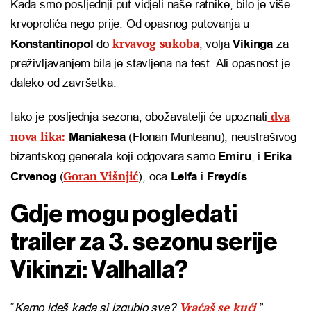
Kada smo posljednji put vidjeli naše ratnike, bilo je više
krvoprolića nego prije. Od opasnog putovanja u
krvavog sukoba
Konstantinopol
do
, volja
Vikinga
za
preživljavanjem bila je stavljena na test. Ali opasnost je
daleko od završetka.
dva
Iako je posljednja sezona, obožavatelji će upoznati
nova lika:
Maniakesa
(Florian Munteanu), neustrašivog
bizantskog generala koji odgovara samo
Emiru
, i
Erika
Goran Višnjić
Crvenog
(
), oca
Leifa
i
Freydís
.
Gdje mogu pogledati
trailer za 3. sezonu serije
Vikinzi: Valhalla?
Vraćaš se kući
“
Kamo ideš kada si izgubio sve?
.”