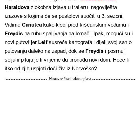
Haraldova
zlokobna izjava u traileru nagoviješta
izazove s kojima će se pustolovi suočiti u 3. sezoni.
Vidimo
Canutea
kako kleči pred kršćanskim vođama i
Freydís
na rubu spaljivanja na lomači. Ipak, mogući su i
novi putovi jer
Leif
susreće kartografa i dijeli svoj san o
putovanju daleko na zapad, dok se
Freydís
i posrnuli
seljani pitaju je li vrijeme da pronađu novi dom. Hoće li
itko od njih uspjeti doći živ iz Norveške?
Nastavite čitati nakon oglasa