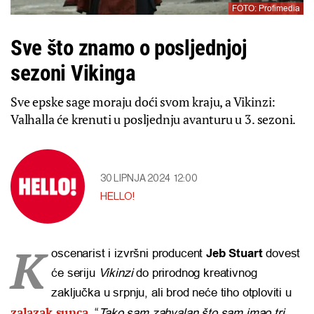
FOTO: Profimedia
Sve što znamo o posljednjoj
sezoni Vikinga
Sve epske sage moraju doći svom kraju, a Vikinzi:
Valhalla će krenuti u posljednju avanturu u 3. sezoni.
30 LIPNJA 2024
12:00
HELLO!
K
oscenarist i izvršni producent
Jeb Stuart
dovest
će seriju
Vikinzi
do prirodnog kreativnog
zaključka u srpnju, ali brod neće tiho otploviti u
zalazak sunca
. “
Tako sam zahvalan što sam imao tri