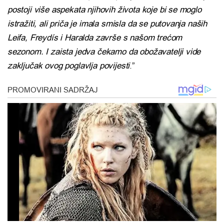
postoji više aspekata njihovih života koje bi se moglo
istražiti, ali priča je imala smisla da se putovanja naših
Leifa, Freydís i Haralda završe s našom trećom
sezonom. I zaista jedva čekamo da obožavatelji vide
zaključak ovog poglavlja povijesti
.”