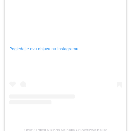
Pogledajte ovu objavu na Instagramu.
Objavu dijeli Vikings Valhalla (@netflixvalhalla)