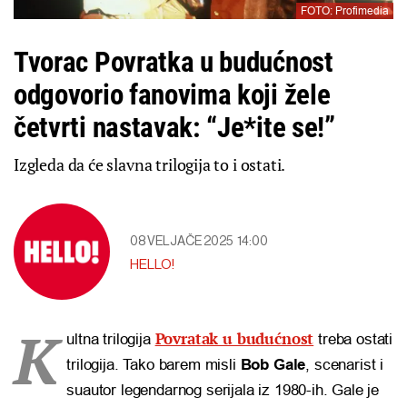
FOTO: Profimedia
Tvorac Povratka u budućnost
odgovorio fanovima koji žele
četvrti nastavak: “Je*ite se!”
Izgleda da će slavna trilogija to i ostati.
08 VELJAČE 2025
14:00
HELLO!
K
Povratak u budućnost
ultna trilogija
treba ostati
trilogija. Tako barem misli
Bob Gale
, scenarist i
suautor legendarnog serijala iz 1980-ih. Gale je