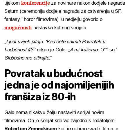
konferencije
tijekom
za novinare nakon dodjele nagrada
Saturn (ceremonija dodjele nagrada za ostvarenja u SF,
fantasy i horor filmovima) u nedjelju govorio o
mogućnosti
nastavka kultnog serijala.
„Ljudi uvijek pitaju: ‘Kad ćete snimiti Povratak u
budućnost 4?’“
rekao je Gale.
„A mi kažemo: ‘J
** se.’
Slobodno me citirajte
.“
Povratak u budućnost
jedna je od najomiljenijih
franšiza iz 80-ih
Gale nema nikakvu želju nastaviti serijal novim
filmovima. On je serijal kreirao zajedno s redateljem
Robertom Zemeckisom
koji je režirao sva tri filma, a