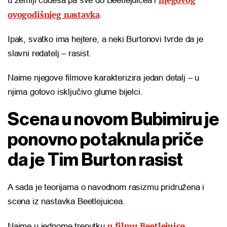
u zemlji čudesa pa sve do Beetlejuicea i
ovogodišnjeg nastavka
.
Ipak, svatko ima hejtere, a neki Burtonovi tvrde da je
slavni redatelj – rasist.
Naime njegove filmove karakterizira jedan detalj – u
njima gotovo isključivo glume bijelci.
Scena u novom Bubimiru je
ponovno potaknula priče
da je Tim Burton rasist
A sada je teorijama o navodnom rasizmu pridružena i
scena iz nastavka Beetlejuicea.
u filmu Beetlejuice
Naime u jednome trenutku