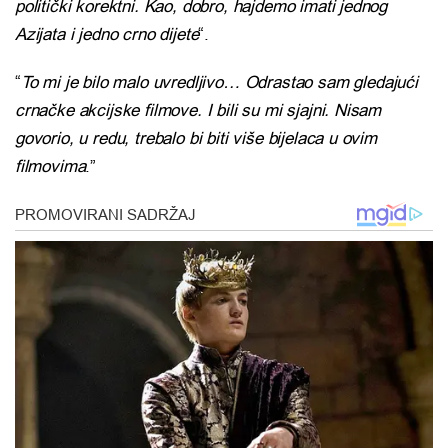
politički korektni. Kao, dobro, hajdemo imati jednog
Azijata i jedno crno dijete
“.
“
To mi je bilo malo uvredljivo… Odrastao sam gledajući
crnačke akcijske filmove. I bili su mi sjajni. Nisam
govorio, u redu, trebalo bi biti više bijelaca u ovim
filmovima
.”