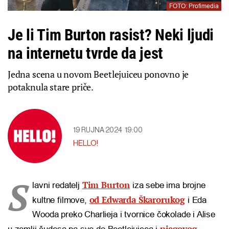
FOTO: Profimedia
Je li Tim Burton rasist? Neki ljudi
na internetu tvrde da jest
Jedna scena u novom Beetlejuiceu ponovno je
potaknula stare priče.
19 RUJNA 2024
19:00
HELLO!
S
Tim Burton
lavni redatelj
iza sebe ima brojne
od Edwarda Škarorukog
kultne filmove,
i Eda
Wooda preko Charlieja i tvornice čokolade i Alise
njegovog