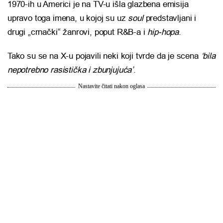
1970-ih u Americi je na TV-u išla glazbena emisija
upravo toga imena, u kojoj su uz
soul
predstavljani i
drugi „crnački“ žanrovi, poput R&B-a i
hip-hopa
.
Tako su se na X-u pojavili neki koji tvrde da je scena
‘bila
nepotrebno rasistička i zbunjujuća’
.
Nastavite čitati nakon oglasa