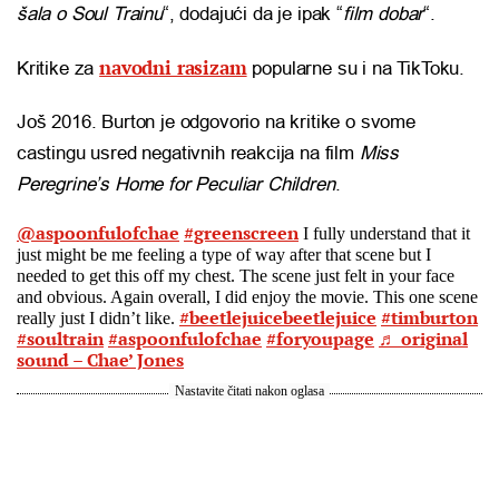
šala o Soul Trainu
“, dodajući da je ipak “
film dobar
“.
navodni rasizam
Kritike za
popularne su i na TikToku.
Još 2016. Burton je odgovorio na kritike o svome
castingu usred negativnih reakcija na film
Miss
Peregrine’s Home for Peculiar Children
.
@aspoonfulofchae
#greenscreen
I fully understand that it
just might be me feeling a type of way after that scene but I
needed to get this off my chest. The scene just felt in your face
and obvious. Again overall, I did enjoy the movie. This one scene
#beetlejuicebeetlejuice
#timburton
really just I didn’t like.
#soultrain
#aspoonfulofchae
#foryoupage
♬ original
sound – Chae’ Jones
Nastavite čitati nakon oglasa