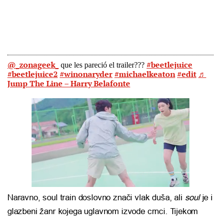
@_zonageek_
#beetlejuice
que les pareció el trailer???
#beetlejuice2
#winonaryder
#michaelkeaton
#edit
♬
Jump The Line – Harry Belafonte
Naravno, soul train doslovno znači vlak duša, ali
soul
je i
glazbeni žanr kojega uglavnom izvode crnci. Tijekom