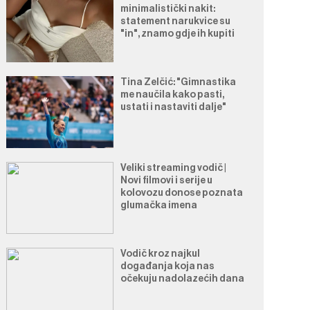
minimalistički nakit:
statement narukvice su
"in", znamo gdje ih kupiti
Tina Zelčić: "Gimnastika
me naučila kako pasti,
ustati i nastaviti dalje"
Veliki streaming vodič |
Novi filmovi i serije u
kolovozu donose poznata
glumačka imena
Vodič kroz najkul
događanja koja nas
očekuju nadolazećih dana