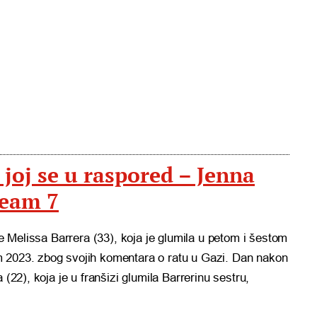
joj se u raspored – Jenna
ream 7
 je Melissa Barrera (33), koja je glumila u petom i šestom
m 2023. zbog svojih komentara o ratu u Gazi. Dan nakon
 (22), koja je u franšizi glumila Barrerinu sestru,