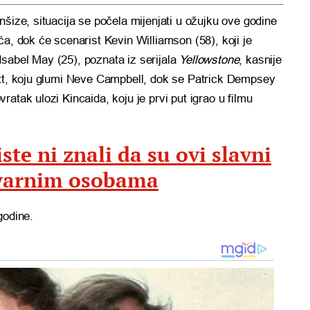
šize, situacija se počela mijenjati u ožujku ove godine
ća, dok će scenarist Kevin Williamson (58), koji je
. Isabel May (25), poznata iz serijala
Yellowstone
, kasnije
ott, koju glumi Neve Campbell, dok se Patrick Dempsey
atak ulozi Kincaida, koju je prvi put igrao u filmu
ste ni znali da su ovi slavni
stvarnim osobama
godine.