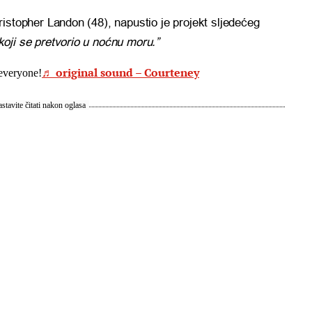
ristopher Landon (48), napustio je projekt sljedećeg
oji se pretvorio u noćnu moru.”
♬ original sound – Courteney
everyone!
stavite čitati nakon oglasa