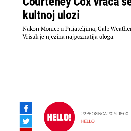
Courteney Cox vraća se
kultnoj ulozi
Nakon Monice u Prijateljima, Gale Weather
Vrisak je njezina najpoznatija uloga.
22 PROSINCA 2024
18:00
HELLO!