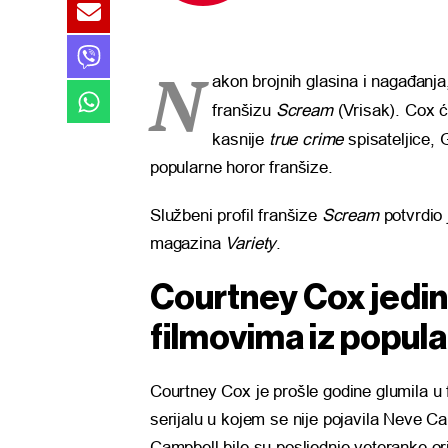
N
akon brojnih glasina i nagađanj
franšizu
Scream
(Vrisak). Cox ć
kasnije
true crime
spisateljice,
popularne horor franšize.
Službeni profil franšize
Scream
potvrdio 
magazina
Variety
.
Courtney Cox jedin
filmovima iz popula
Courtney Cox je prošle godine glumila u
serijalu u kojem se nije pojavila Neve Ca
Campbell bile su posljednje veteranke o