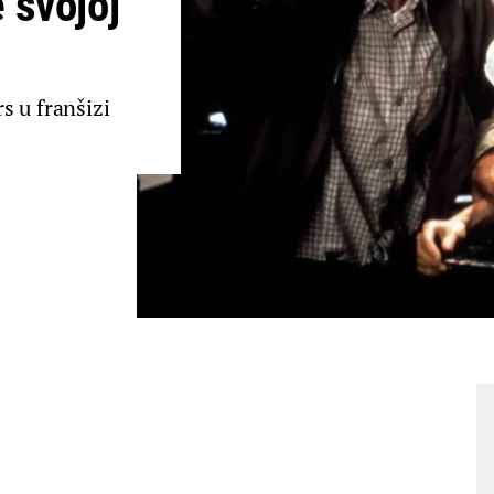
 svojoj
s u franšizi