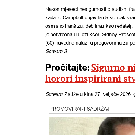
Nakon mjeseci nesigurnosti o sudbini fran
kada je Campbell objavila da se ipak vra
osmislio franšizu, debitirati kao redatelj
je potvrđena u ulozi kćeri Sidney Presc
(60) navodno nalazi u pregovorima za povr
Scream 3
.
Sigurno ni
Pročitajte:
horori inspirirani 
Scream 7
stiže u kina 27. veljače 2026. 