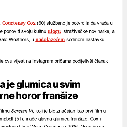
Courteney Cox
a,
(60) službeno je potvrdila da vraća u
ulogu
e ponoviti svoju kultnu
istraživačke novinarke, a
nadolazećem
 Gale Weathers, u
sedmom nastavku
je ovu vijest na Instagram pričama podijelivši članak
a je glumica u svim
rne horor franšize
 filmu
Scream VI
, koji je bio značajan kao prvi film u
mpbell (51), inače glavna glumica franšize. Cox i
riginalnog filma Wesa Cravena iz 1996. Neve će se