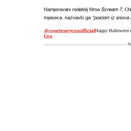
Namjeravani redatelj filma
Scream 7
, Ch
mjeseca, nazvavši ga
“poslom iz snova k
@courteneycoxofficial
Happy Halloween 
Cox
Na