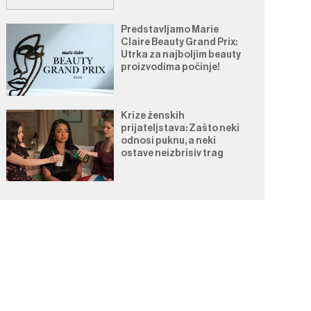
Predstavljamo Marie
Claire Beauty Grand Prix:
Utrka za najboljim beauty
proizvodima počinje!
Krize ženskih
prijateljstava: Zašto neki
odnosi puknu, a neki
ostave neizbrisiv trag