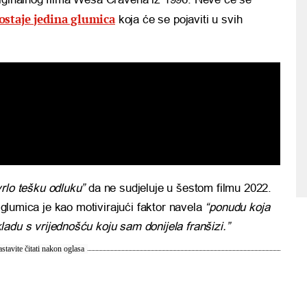
ostaje jedina glumica
koja će se pojaviti u svih
vrlo tešku odluku”
da ne sudjeluje u šestom filmu 2022.
, glumica je kao motivirajući faktor navela
“ponudu koja
skladu s vrijednošću koju sam donijela franšizi.”
stavite čitati nakon oglasa