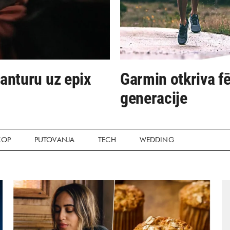
vanturu uz epix
Garmin otkriva fē
generacije
KOP
PUTOVANJA
TECH
WEDDING