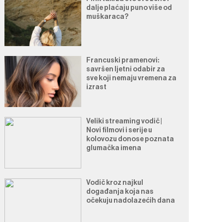
dalje plaćaju puno više od
muškaraca?
Francuski pramenovi:
savršen ljetni odabir za
sve koji nemaju vremena za
izrast
Veliki streaming vodič |
Novi filmovi i serije u
kolovozu donose poznata
glumačka imena
Vodič kroz najkul
događanja koja nas
očekuju nadolazećih dana