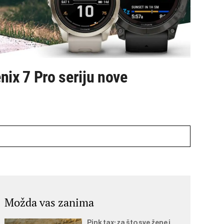
nix 7 Pro seriju nove
Možda vas zanima
Pink tax: za što sve žene i