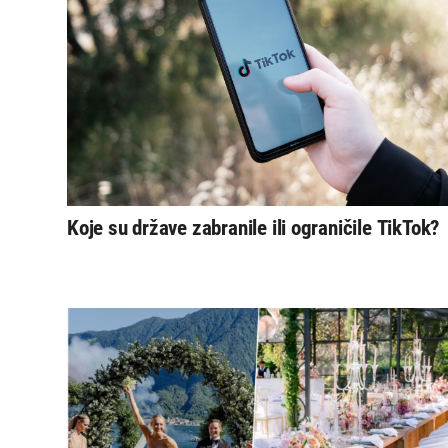
Koje su države zabranile ili ograničile TikTok?