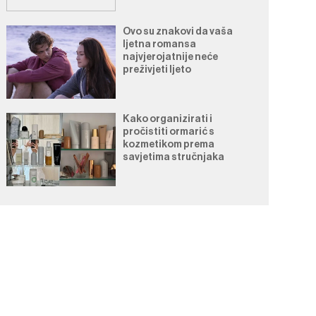
Ovo su znakovi da vaša
ljetna romansa
najvjerojatnije neće
preživjeti ljeto
Kako organizirati i
pročistiti ormarić s
kozmetikom prema
savjetima stručnjaka