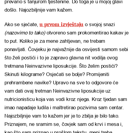
prevario s tanjurom tjestenine. Do toga je u mojoj glavi
došlo. Najozbiljnije vam kažem.
u prvom izvještaju
Ako se sjećate,
o svojoj snazi
(nazovimo to tako)
otvoreno sam prokomentirao kakav je
to put. Koliko je za mene zahtjevan, ne trebam
ponavljati. Čovjeku je najvažnije da osvijesti samom sebi
što želi postići i to je zapravo glavna nit vodilja ovog
tretmana Neinvazivne liposukcije. Što želim postići?
Skinuti kilograme? Osjećati se bolje? Promijeniti
prehrambene navike? Upravo na sve to odgovore će
vam dati ovaj tretman Neinvazivne liposukcije uz
nutricionisticu koja vas vodi kroz njega. Kroz tjedan sam
imao napadaje ludila i maltretirao pozivima sam centar.
Najozbiljnije vam to kažem jer je to zbilja je bilo tako.
Priznajem, ne sramim se, čovjek sam od krvi i mesa i,
kao što sam priznao u prošlom tekstu, meni treba