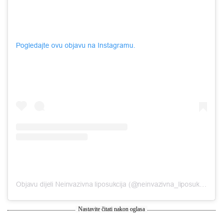
Pogledajte ovu objavu na Instagramu.
Objavu dijeli Neinvazivna liposukcija (@neinvazivna_liposukcija)
Nastavite čitati nakon oglasa