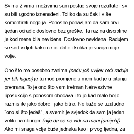
Svima živima i neživima sam poslao svoje rezultate i svi
su bili ugodno iznenađeni. Toliko da su čak i više
komentirali nego ja. Ponosno ponavljam da sam prvi
tjedan odradio doslovno bez greške. Ta razina discipline
je kod mene bila neviđena. Doslovno neviđena. Radujem
se sad vidjeti kako će ići dalje i kolika je snaga moje
volje.
Ono što me posebno zanima
(neću još uvijek reći raduje
jer bih lagao)
je ta moć promjene u meni kad je u pitanju
prehrana. To je ono što vam tretman Neinvazivne
liposukcije s ponosom obećava i to je kad malo bolje
razmislite jako dobro i jako bitno. Ne kaže se uzaludno
“ono si što jedeš”, a svemir je svjedok da sam ja jedan
veliki hamburger
(nije da se ne vidi na meni [smijeh])
.
Ako mi snaga volje bude jednaka kao i prvog tjedna, za