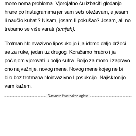
mene nema problema. Vjerojatno ću izbaciti gledanje
hrane po Instagramima jer sam sebi otežavam, a jesam
li naučio kuhati? Nisam, jesam li pokušao? Jesam, ali ne
trebamo se više varati
(smijeh)
.
Tretman Neinvazivne liposukcije i ja idemo dalje držeći
se za ruke, jedan uz drugog. Koračamo hrabro i ja
počinjem vjerovati u bolje sutra. Bolje za mene i zapravo
ono najvažnije, novog mene. Novog mene kojeg ne bi
bilo bez tretmana Neinvazivne liposukcije. Najiskrenije
vam kažem.
Nastavite čitati nakon oglasa