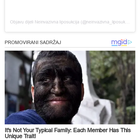
Objavu dijeli Neinvazivna liposukcija (@neinvazivna_liposukcija)