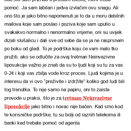
pomoć. Ja sam labilan i jedva izvlačim ovu snagu. Ali
ono što je jako bitno napomenuti je to da u moru debilnih
mailova koje sam poslao i poziva koje sam uputio u
svakakvo normalno i nenormalno vrijeme, oni su uvijek
dizali slušalicu i dali sve od sebe da se ja ne rasprsnem
po boku od gladi. To je podrška koju će vam malo tko
pružiti. ako se odlučite za ovaj tretman Neinvazivne
liposukcije važno je znati da su to ljudi koji su tu za vas
0-24 i koji vas zbilja vode kroz proces. Ljudi kojima je u
interesu da vi ovo “preživite i izdržite” koliko god ludi bili
tog trenutka. To nije samo na papiru, oni to zaista
tretman Neinvazivne
provode u praksi, što je za
liposukcije
jako bitno i novac nije bačen. Kad smo kod
te korisničke podrške, tu su bolji od raznih telekoma ili
banki kad trebate pomoć od agenta.