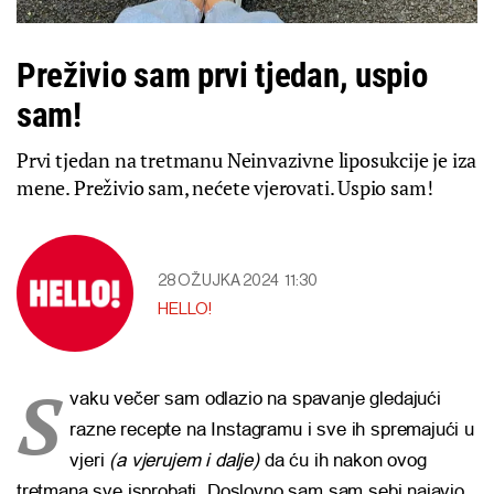
Preživio sam prvi tjedan, uspio
sam!
Prvi tjedan na tretmanu Neinvazivne liposukcije je iza
mene. Preživio sam, nećete vjerovati. Uspio sam!
28 OŽUJKA 2024
11:30
HELLO!
S
vaku večer sam odlazio na spavanje gledajući
razne recepte na Instagramu i sve ih spremajući u
vjeri
(a vjerujem i dalje)
da ću ih nakon ovog
tretmana sve isprobati. Doslovno sam sam sebi najavio