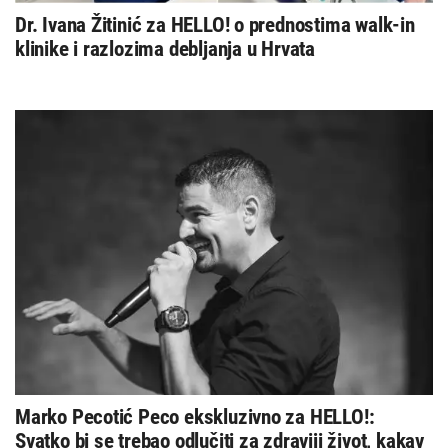
Dr. Ivana Žitinić za HELLO! o prednostima walk-in
klinike i razlozima debljanja u Hrvata
Marko Pecotić Peco ekskluzivno za HELLO!:
Svatko bi se trebao odlučiti za zdraviji život, kakav