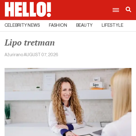
CELEBRITY NEWS
FASHION
BEAUTY
LIFESTYLE
C
Lipo tretman
Ažurirano
AUGUST 07, 2026