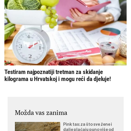
Testiram najpoznatiji tretman za skidanje
kilograma u Hrvatskoj i mogu reći da djeluje!
Možda vas zanima
Pink tax: za što sve žene i
dalje plaćaju puno više od