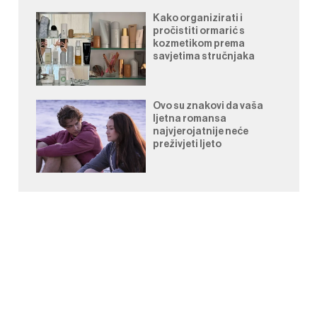
Kako organizirati i
pročistiti ormarić s
kozmetikom prema
savjetima stručnjaka
Ovo su znakovi da vaša
ljetna romansa
najvjerojatnije neće
preživjeti ljeto