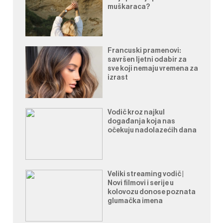
muškaraca?
Francuski pramenovi:
savršen ljetni odabir za
sve koji nemaju vremena za
izrast
Vodič kroz najkul
događanja koja nas
očekuju nadolazećih dana
Veliki streaming vodič |
Novi filmovi i serije u
kolovozu donose poznata
glumačka imena