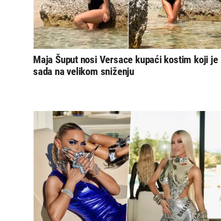
Maja Šuput nosi Versace kupaći kostim koji je
sada na velikom sniženju