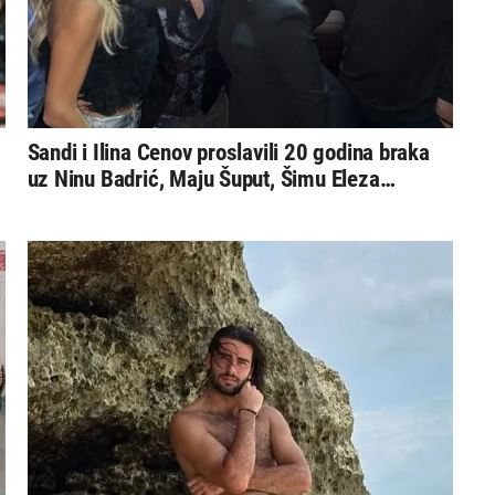
Sandi i Ilina Cenov proslavili 20 godina braka
uz Ninu Badrić, Maju Šuput, Šimu Eleza…