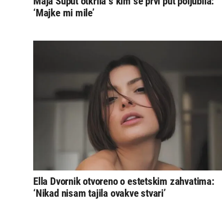
Maja Šuput otkrila s kim se prvi put poljubila:
‘Majke mi mile’
Ella Dvornik otvoreno o estetskim zahvatima:
‘Nikad nisam tajila ovakve stvari’