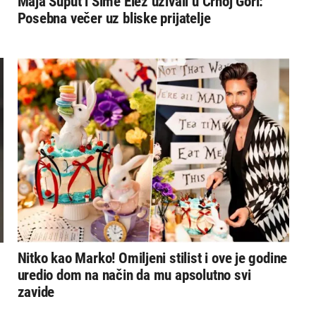
Maja Šuput i Šime Elez uživali u Crnoj Gori:
Posebna večer uz bliske prijatelje
Nitko kao Marko! Omiljeni stilist i ove je godine
uredio dom na način da mu apsolutno svi
zavide