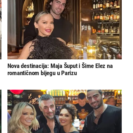
Nova destinacija: Maja Šuput i Šime Elez na
romantičnom bijegu u Parizu