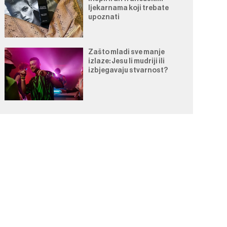
ljekarnama koji trebate
upoznati
Zašto mladi sve manje
izlaze: Jesu li mudriji ili
izbjegavaju stvarnost?