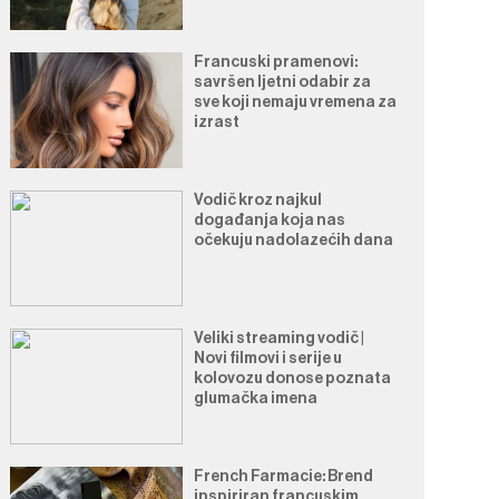
Francuski pramenovi:
savršen ljetni odabir za
sve koji nemaju vremena za
izrast
Vodič kroz najkul
događanja koja nas
očekuju nadolazećih dana
Veliki streaming vodič |
Novi filmovi i serije u
kolovozu donose poznata
glumačka imena
French Farmacie: Brend
inspiriran francuskim