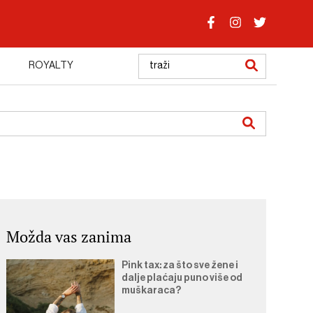
ROYALTY
Možda vas zanima
Pink tax: za što sve žene i
dalje plaćaju puno više od
muškaraca?