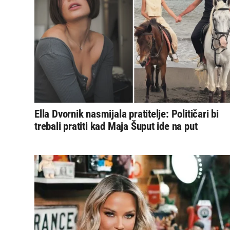
Ella Dvornik nasmijala pratitelje: Političari bi
trebali pratiti kad Maja Šuput ide na put