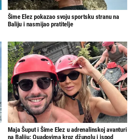
Šime Elez pokazao svoju sportsku stranu na
Baliju i nasmijao pratitelje
Maja Šuput i Šime Elez u adrenalinskoj avanturi
na Baliju: Quadovima kroz džunglu i ispod