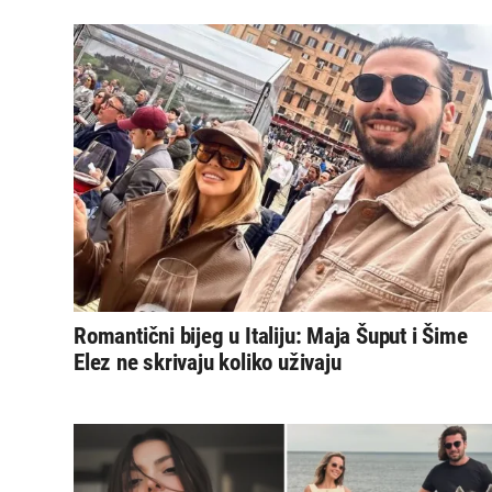
Romantični bijeg u Italiju: Maja Šuput i Šime
Elez ne skrivaju koliko uživaju