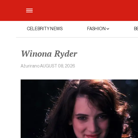
CELEBRITY NEWS
FASHION
B
Winona Ryder
Ažurirano
AUGUST 08, 2026