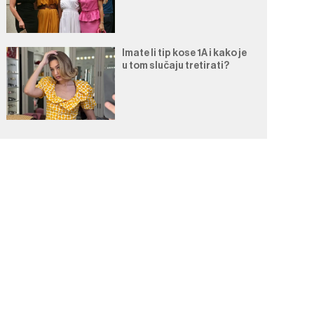
Imate li tip kose 1A i kako je
u tom slučaju tretirati?