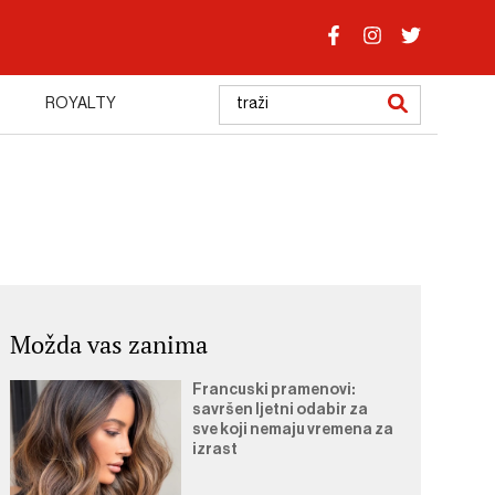
ROYALTY
Možda vas zanima
Francuski pramenovi:
savršen ljetni odabir za
sve koji nemaju vremena za
izrast