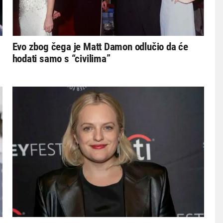
Evo zbog čega je Matt Damon odlučio da će
hodati samo s “civilima”