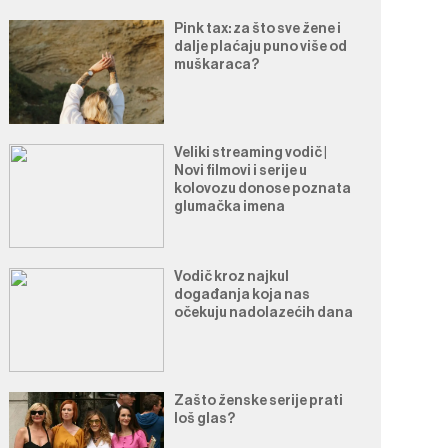
Pink tax: za što sve žene i
dalje plaćaju puno više od
muškaraca?
Veliki streaming vodič |
Novi filmovi i serije u
kolovozu donose poznata
glumačka imena
Vodič kroz najkul
događanja koja nas
očekuju nadolazećih dana
Zašto ženske serije prati
loš glas?