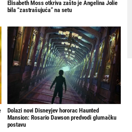
Elisabeth Moss otkriva zašto je Angelina Jolie
bila “zastrašujuća” na setu
e
Dolazi novi Disneyjev hororac Haunted
Mansion: Rosario Dawson predvodi glumačku
postavu