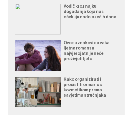
Vodič kroz najkul
događanja koja nas
očekuju nadolazećih dana
Ovo su znakovi da vaša
ljetna romansa
najvjerojatnije neće
preživjeti ljeto
Kako organizirati i
pročistiti ormarić s
kozmetikom prema
savjetima stručnjaka