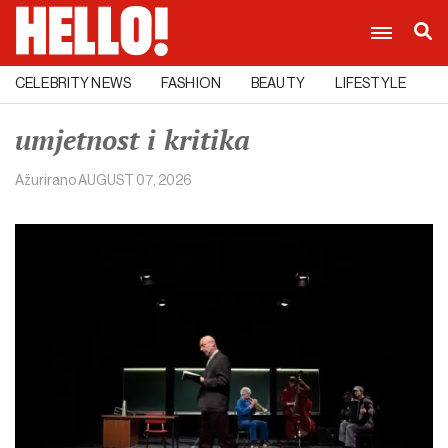
CELEBRITY NEWS
FASHION
BEAUTY
LIFESTYLE
C
umjetnost i kritika
Ažurirano
AUGUST 07, 2026