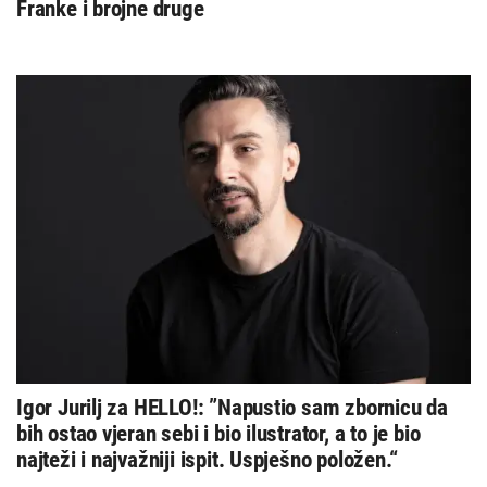
Franke i brojne druge
Igor Jurilj za HELLO!: ”Napustio sam zbornicu da
bih ostao vjeran sebi i bio ilustrator, a to je bio
najteži i najvažniji ispit. Uspješno položen.“