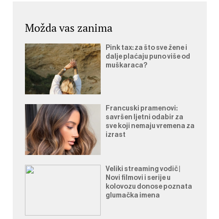
Možda vas zanima
Pink tax: za što sve žene i
dalje plaćaju puno više od
muškaraca?
Francuski pramenovi:
savršen ljetni odabir za
sve koji nemaju vremena za
izrast
Veliki streaming vodič |
Novi filmovi i serije u
kolovozu donose poznata
glumačka imena