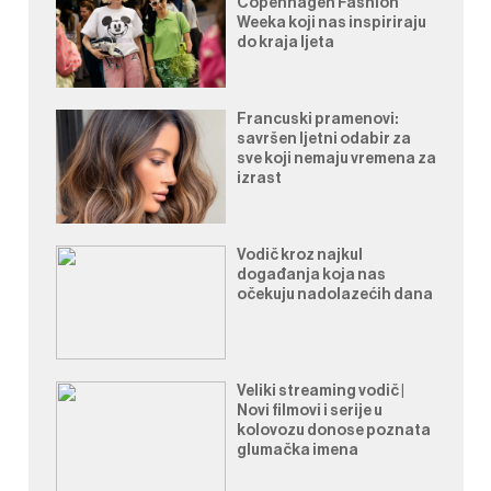
Copenhagen Fashion
Weeka koji nas inspiriraju
do kraja ljeta
Francuski pramenovi:
savršen ljetni odabir za
sve koji nemaju vremena za
izrast
Vodič kroz najkul
događanja koja nas
očekuju nadolazećih dana
Veliki streaming vodič |
Novi filmovi i serije u
kolovozu donose poznata
glumačka imena