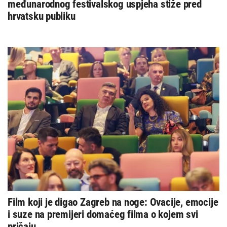
međunarodnog festivalskog uspjeha stiže pred
hrvatsku publiku
Film koji je digao Zagreb na noge: Ovacije, emocije
i suze na premijeri domaćeg filma o kojem svi
pričaju