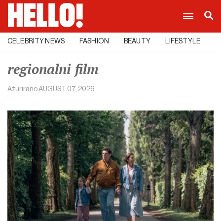
CELEBRITY NEWS
FASHION
BEAUTY
LIFESTYLE
C
regionalni film
Ažurirano
AUGUST 07, 2026