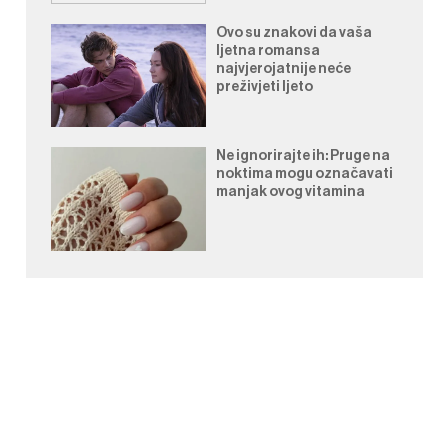
Ovo su znakovi da vaša
ljetna romansa
najvjerojatnije neće
preživjeti ljeto
Ne ignorirajte ih: Pruge na
noktima mogu označavati
manjak ovog vitamina