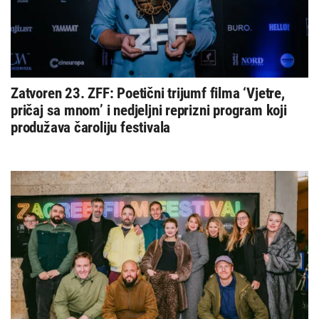
Zatvoren 23. ZFF: Poetični trijumf filma ‘Vjetre,
pričaj sa mnom’ i nedjeljni reprizni program koji
produžava čaroliju festivala