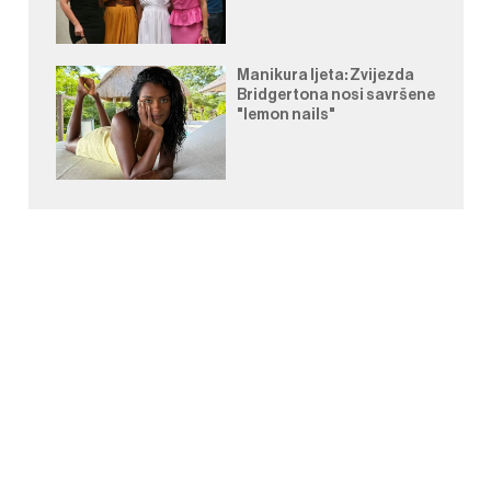
Manikura ljeta: Zvijezda
Bridgertona nosi savršene
"lemon nails"