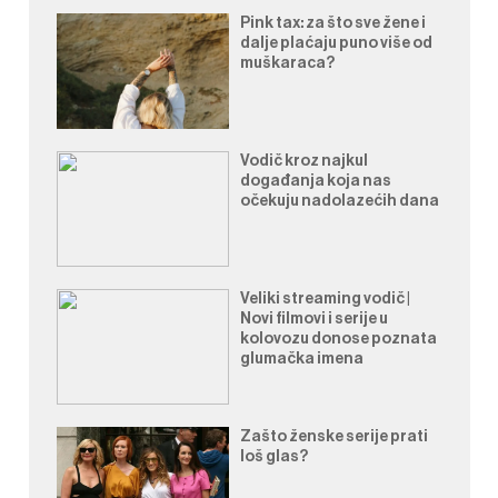
Pink tax: za što sve žene i
dalje plaćaju puno više od
muškaraca?
Vodič kroz najkul
događanja koja nas
očekuju nadolazećih dana
Veliki streaming vodič |
Novi filmovi i serije u
kolovozu donose poznata
glumačka imena
Zašto ženske serije prati
loš glas?