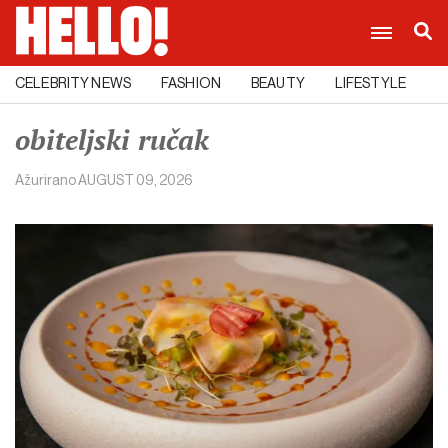
CELEBRITY NEWS
FASHION
BEAUTY
LIFESTYLE
C
obiteljski ručak
Ažurirano
AUGUST 09, 2026