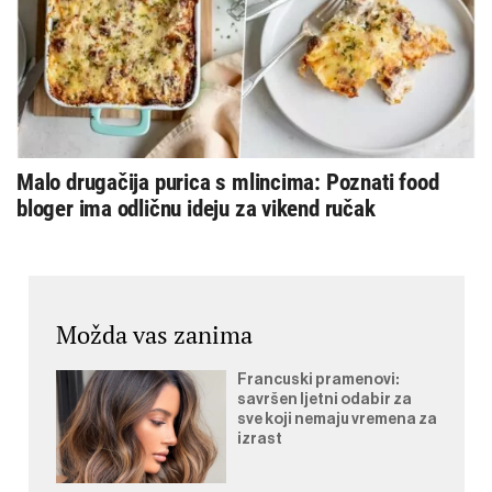
Malo drugačija purica s mlincima: Poznati food
bloger ima odličnu ideju za vikend ručak
Možda vas zanima
Francuski pramenovi:
savršen ljetni odabir za
sve koji nemaju vremena za
izrast