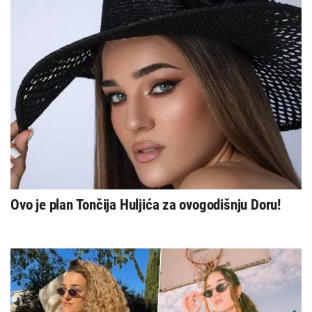
Ovo je plan Tončija Huljića za ovogodišnju Doru!