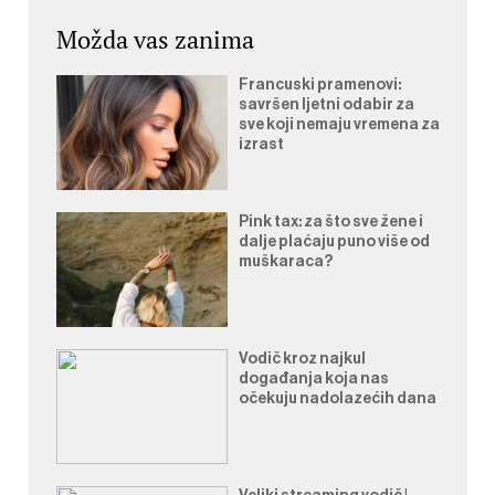
Možda vas zanima
Francuski pramenovi:
savršen ljetni odabir za
sve koji nemaju vremena za
izrast
Pink tax: za što sve žene i
dalje plaćaju puno više od
muškaraca?
Vodič kroz najkul
događanja koja nas
očekuju nadolazećih dana