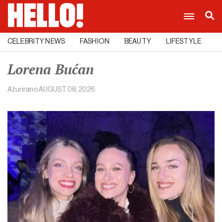
CELEBRITY NEWS
FASHION
BEAUTY
LIFESTYLE
C
Lorena Bućan
Ažurirano
AUGUST 08, 2026