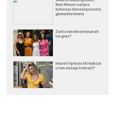
Veliki streaming vodič |
Novi filmovi i serije u
kolovozu donose poznata
glumačka imena
Zašto ženske serije prati
loš glas?
Imate li tip kose 1A i kako je
u tom slučaju tretirati?