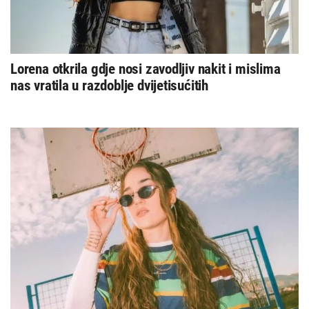
Lorena otkrila gdje nosi zavodljiv nakit i mislima
nas vratila u razdoblje dvijetisućitih